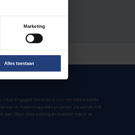
Marketing
Alles toestaan
ls Urban Engaged University in voor een betere wereld
derwijs en maatschappelijke projecten. Ga samen met
t aan. Steun onze werking en investeer mee in de