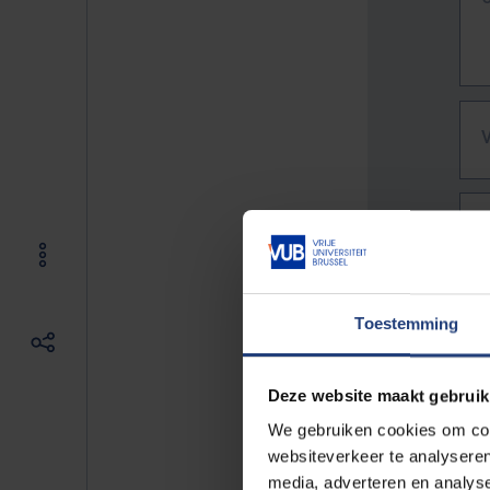
Toestemming
Deze website maakt gebruik
We gebruiken cookies om cont
websiteverkeer te analyseren
De vo
media, adverteren en analys
Bv. h