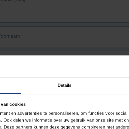
Voornaam
*
Familienaam
*
E-mailadres
*
Details
URL
*
 van cookies
ent en advertenties te personaliseren, om functies voor social
. Ook delen we informatie over uw gebruik van onze site met on
lledige URL van de pagina waar je de fout zag.
e. Deze partners kunnen deze gegevens combineren met andere i
ttps://www.vub.be/nl/studeren-aan-de-vub/alle-opleidingen