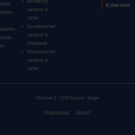
Bewaking
chten
Ik doe mee
campus in
ndaire
Jette
Noodnummer
udenten
campus in
ionale
Etterbeek
en
Noodnummer
campus in
Jette
Pleinlaan 2 - 1050 Brussel - België
Privacybeleid
Contact