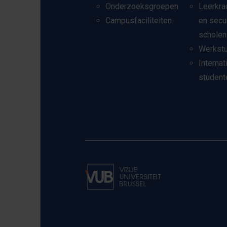
Onderzoeksgroepen
Leerkra
Campusfaciliteiten
en secu
scholen
Werkst
Internat
student