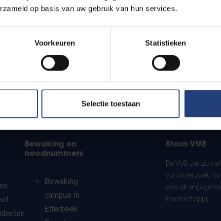
erzameld op basis van uw gebruik van hun services.
Voorkeuren
Statistieken
Selectie toestaan
Bewaking en
Steun VUB
noodnummers
De VUB zet zich a
via onderzoek, on
Bewaking
en
ons dit engagemen
campus in
eel
maatschappij.
Etterbeek
udenten