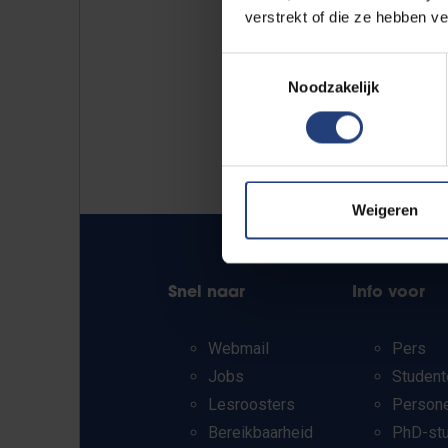
verstrekt of die ze hebben v
Toestemmingsselectie
Noodzakelijk
Weigeren
Snel naar
Info voor
Webmail
Pers
Jobs
Student
Lesroosters
Person
Bereikbaarheid
PhD-st