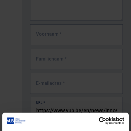
Voornaam
*
Familienaam
*
E-mailadres
*
URL
*
De volledige URL van de pagina waar je de fout zag.
Bv. https://www.vub.be/nl/studeren-aan-de-vub/alle-