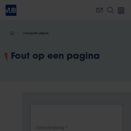
Overslaan
en
naar
de
inhoud
Kruimelpad
Fout op een pagina
gaan
Fout op een pagina
Omschrijving
*