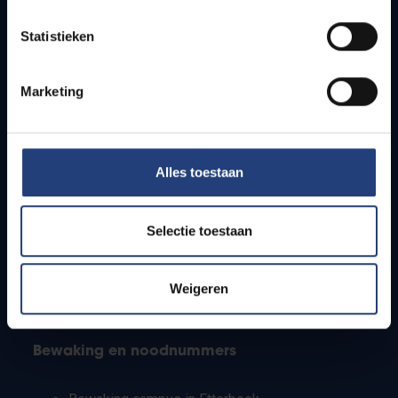
Lesroosters
Statistieken
Bereikbaarheid
Onderzoeksgroepen
Campusfaciliteiten
Marketing
Info voor
Alles toestaan
Pers
Studenten
Personeel
Selectie toestaan
PhD-studenten
Leerkrachten en secundaire scholen
Werkstudenten
Weigeren
Internationale studenten
Bewaking en noodnummers