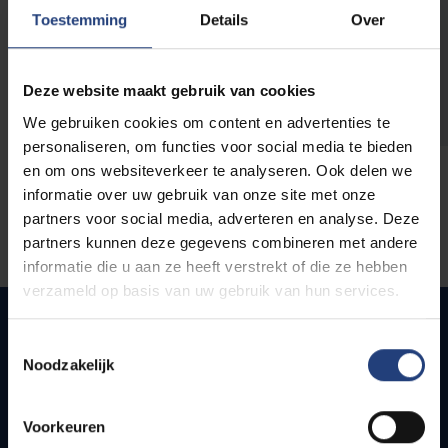
opleidingen
Toestemming
Details
Over
Deze website maakt gebruik van cookies
We gebruiken cookies om content en advertenties te
personaliseren, om functies voor social media te bieden
en om ons websiteverkeer te analyseren. Ook delen we
informatie over uw gebruik van onze site met onze
partners voor social media, adverteren en analyse. Deze
partners kunnen deze gegevens combineren met andere
informatie die u aan ze heeft verstrekt of die ze hebben
verzameld op basis van uw gebruik van hun services.
Toestemmingsselectie
Noodzakelijk
Snel naar
Webmail
Voorkeuren
Jobs