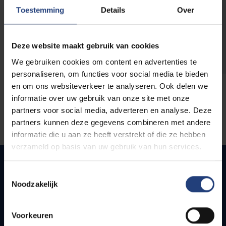
opleidingen
Toestemming
Details
Over
Deze website maakt gebruik van cookies
We gebruiken cookies om content en advertenties te
personaliseren, om functies voor social media te bieden
en om ons websiteverkeer te analyseren. Ook delen we
informatie over uw gebruik van onze site met onze
partners voor social media, adverteren en analyse. Deze
partners kunnen deze gegevens combineren met andere
informatie die u aan ze heeft verstrekt of die ze hebben
verzameld op basis van uw gebruik van hun services.
Toestemmingsselectie
Noodzakelijk
Snel naar
Webmail
Voorkeuren
Jobs