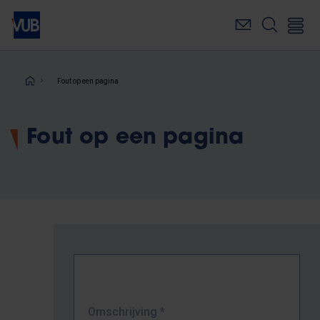
Overslaan
en
naar
de
inhoud
Kruimelpad
Fout op een pagina
gaan
Fout op een pagina
Omschrijving
*