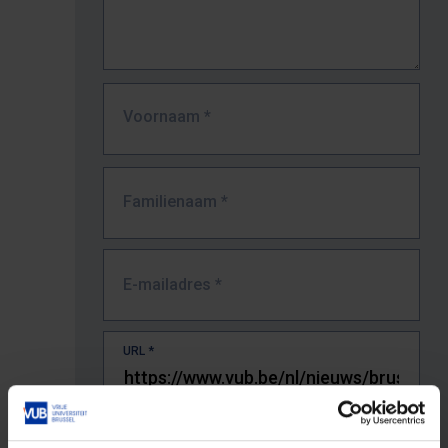
Voornaam
*
Familienaam
*
E-mailadres
*
URL
*
De volledige URL van de pagina waar je de fout zag.
Bv. https://www.vub.be/nl/studeren-aan-de-vub/alle-