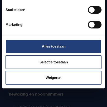
Lesroosters
Statistieken
Bereikbaarheid
Onderzoeksgroepen
Campusfaciliteiten
Marketing
Info voor
Alles toestaan
Pers
Studenten
Personeel
Selectie toestaan
PhD-studenten
Leerkrachten en secundaire scholen
Werkstudenten
Weigeren
Internationale studenten
Bewaking en noodnummers