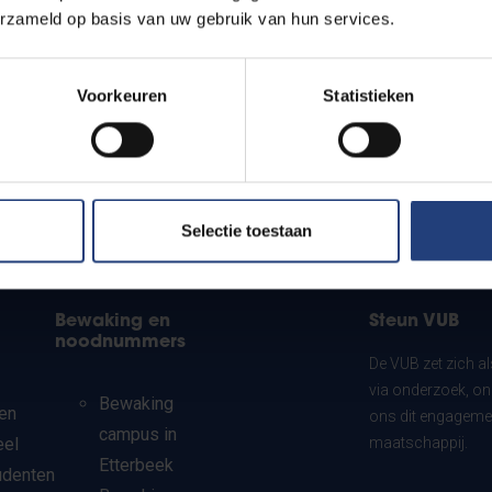
erzameld op basis van uw gebruik van hun services.
Voorkeuren
Statistieken
Selectie toestaan
Bewaking en
Steun VUB
noodnummers
De VUB zet zich a
via onderzoek, on
Bewaking
en
ons dit engagemen
campus in
eel
maatschappij.
Etterbeek
udenten