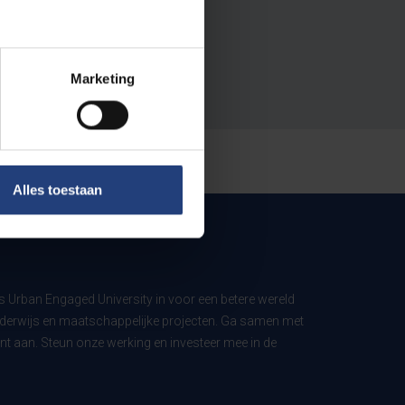
Marketing
Alles toestaan
ls Urban Engaged University in voor een betere wereld
derwijs en maatschappelijke projecten. Ga samen met
t aan. Steun onze werking en investeer mee in de