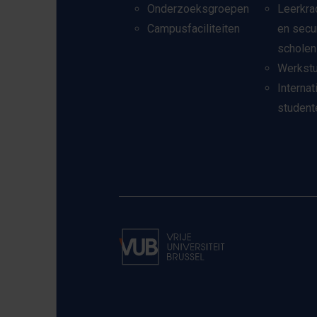
Onderzoeksgroepen
Leerkra
Campusfaciliteiten
en secu
scholen
Werkst
Internat
student