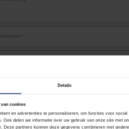
Voornaam
*
Familienaam
*
E-mailadres
*
Details
URL
*
 van cookies
ent en advertenties te personaliseren, om functies voor social
. Ook delen we informatie over uw gebruik van onze site met on
lledige URL van de pagina waar je de fout zag.
e. Deze partners kunnen deze gegevens combineren met andere i
ttps://www.vub.be/nl/studeren-aan-de-vub/alle-opleidingen