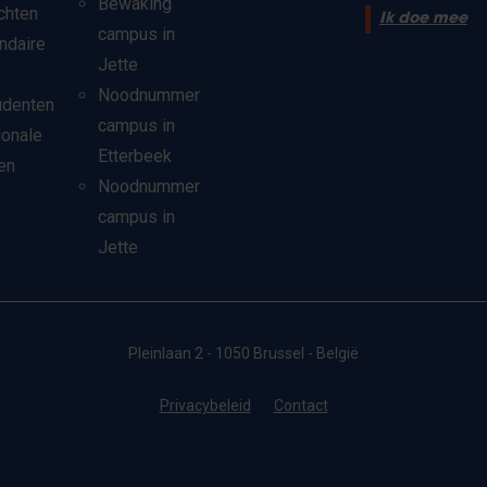
Bewaking
chten
Ik doe mee
campus in
ndaire
Jette
Noodnummer
udenten
campus in
ionale
Etterbeek
en
Noodnummer
campus in
Jette
Pleinlaan 2 - 1050 Brussel - België
Privacybeleid
Contact