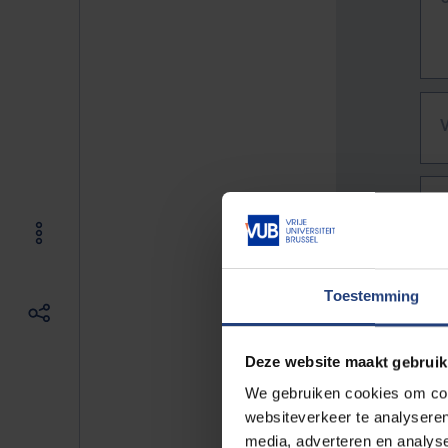
Toestemming
Deze website maakt gebruik
We gebruiken cookies om cont
websiteverkeer te analyseren
De vo
media, adverteren en analys
Bv. h