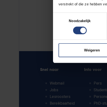
verstrekt of die ze hebben v
Toestemmingsselectie
Noodzakelijk
Weigeren
Snel naar
Info voor
Webmail
Pers
Jobs
Student
Lesroosters
Person
Bereikbaarheid
PhD-st