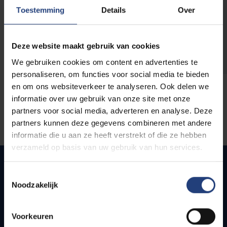
opleidingen
Toestemming
Details
Over
Deze website maakt gebruik van cookies
We gebruiken cookies om content en advertenties te
personaliseren, om functies voor social media te bieden
en om ons websiteverkeer te analyseren. Ook delen we
informatie over uw gebruik van onze site met onze
partners voor social media, adverteren en analyse. Deze
partners kunnen deze gegevens combineren met andere
informatie die u aan ze heeft verstrekt of die ze hebben
verzameld op basis van uw gebruik van hun services.
Toestemmingsselectie
Noodzakelijk
Snel naar
Webmail
Voorkeuren
Jobs