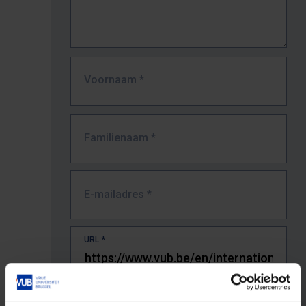
Voornaam
*
Familienaam
*
E-mailadres
*
URL
*
De volledige URL van de pagina waar je de fout zag.
Bv. https://www.vub.be/nl/studeren-aan-de-vub/alle-