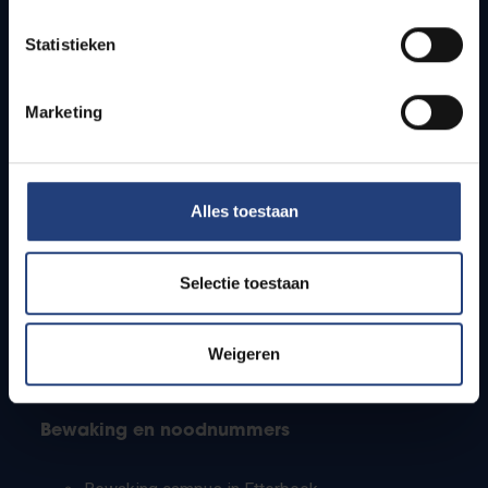
Lesroosters
Statistieken
Bereikbaarheid
Onderzoeksgroepen
Campusfaciliteiten
Marketing
Info voor
Alles toestaan
Pers
Studenten
Personeel
Selectie toestaan
PhD-studenten
Leerkrachten en secundaire scholen
Werkstudenten
Weigeren
Internationale studenten
Bewaking en noodnummers