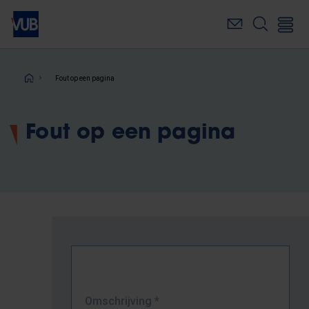
Overslaan
en
naar
de
inhoud
Kruimelpad
Fout op een pagina
gaan
Fout op een pagina
Omschrijving
*