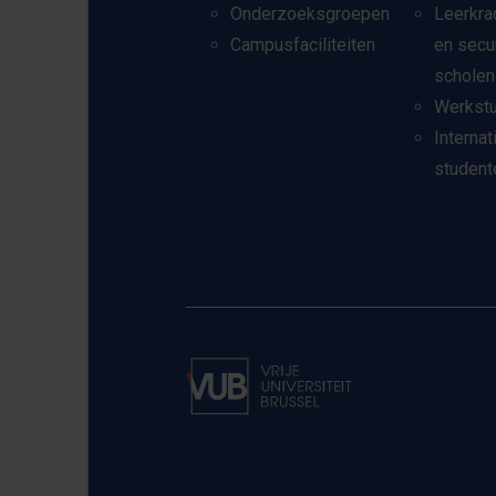
Onderzoeksgroepen
Leerkra
Campusfaciliteiten
en secu
scholen
Werkst
Internat
student