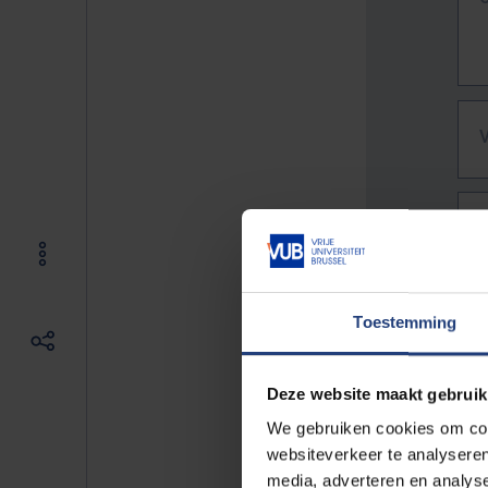
Toestemming
Deze website maakt gebruik
We gebruiken cookies om cont
websiteverkeer te analyseren
De vo
media, adverteren en analys
Bv. h