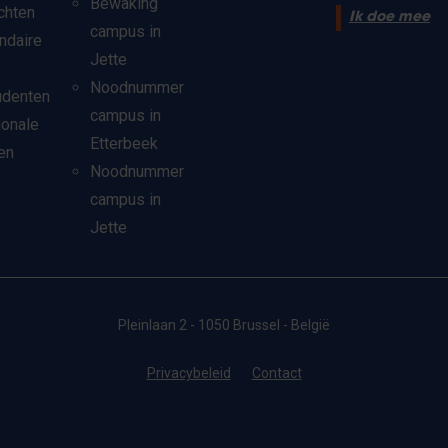
Bewaking
chten
Ik doe mee
campus in
ndaire
Jette
Noodnummer
udenten
campus in
ionale
Etterbeek
en
Noodnummer
campus in
Jette
Pleinlaan 2 - 1050 Brussel - België
Privacybeleid
Contact