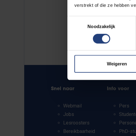
verstrekt of die ze hebben v
Toestemmingsselectie
Noodzakelijk
Weigeren
Snel naar
Info voor
Webmail
Pers
Jobs
Student
Lesroosters
Person
Bereikbaarheid
PhD-st