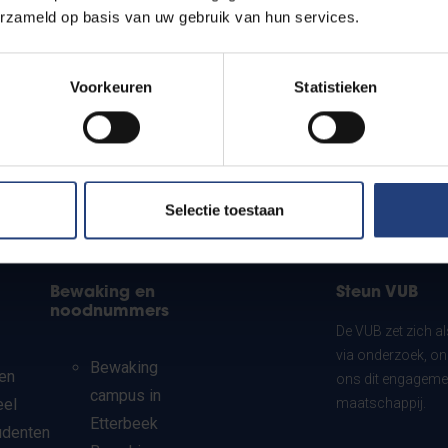
erzameld op basis van uw gebruik van hun services.
Voorkeuren
Statistieken
Selectie toestaan
Bewaking en
Steun VUB
noodnummers
De VUB zet zich a
via onderzoek, on
Bewaking
en
ons dit engagemen
campus in
eel
maatschappij.
Etterbeek
udenten