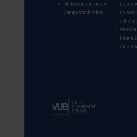
Onderzoeksgroepen
Leerkra
Campusfaciliteiten
en secu
scholen
Werkst
Internat
student