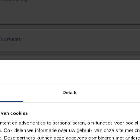
Voornaam
*
Familienaam
*
E-mailadres
*
Details
URL
*
 van cookies
ent en advertenties te personaliseren, om functies voor social
. Ook delen we informatie over uw gebruik van onze site met on
lledige URL van de pagina waar je de fout zag.
e. Deze partners kunnen deze gegevens combineren met andere i
ttps://www.vub.be/nl/studeren-aan-de-vub/alle-opleidingen