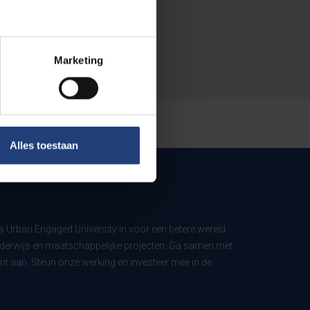
Marketing
Alles toestaan
ls Urban Engaged University in voor een betere wereld
derwijs en maatschappelijke projecten. Ga samen met
t aan. Steun onze werking en investeer mee in de