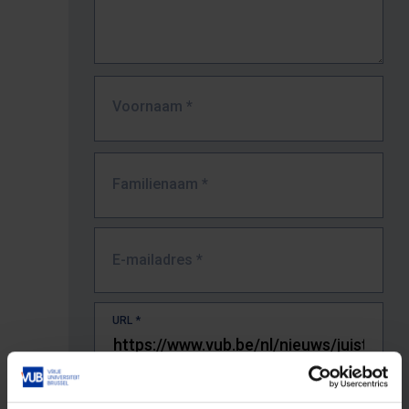
Voornaam
*
Familienaam
*
E-mailadres
*
URL
*
De volledige URL van de pagina waar je de fout zag.
Bv. https://www.vub.be/nl/studeren-aan-de-vub/alle-