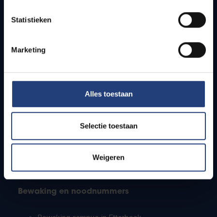
Lesroosters
Statistieken
Bereikbaarheid
Onderzoeksgroepen
Campusfaciliteiten
Marketing
Info voor
Alles toestaan
Pers
Studenten
Personeel
Selectie toestaan
PhD-studenten
Leerkrachten en secundaire scholen
Werkstudenten
Weigeren
Internationale studenten
Bewaking en noodnummers