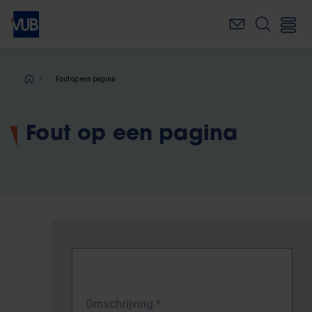
Overslaan
en
naar
de
inhoud
Kruimelpad
Fout op een pagina
gaan
Fout op een pagina
Omschrijving
*