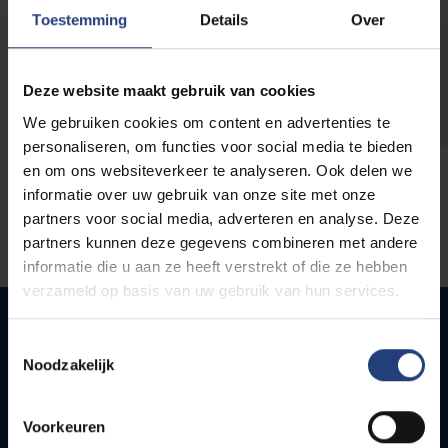
opleidingen
Toestemming
Details
Over
Deze website maakt gebruik van cookies
We gebruiken cookies om content en advertenties te
personaliseren, om functies voor social media te bieden
en om ons websiteverkeer te analyseren. Ook delen we
informatie over uw gebruik van onze site met onze
partners voor social media, adverteren en analyse. Deze
partners kunnen deze gegevens combineren met andere
informatie die u aan ze heeft verstrekt of die ze hebben
verzameld op basis van uw gebruik van hun services.
Toestemmingsselectie
Noodzakelijk
Snel naar
Webmail
Voorkeuren
Jobs