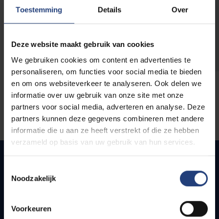
opleidingen
Toestemming
Details
Over
Deze website maakt gebruik van cookies
We gebruiken cookies om content en advertenties te
personaliseren, om functies voor social media te bieden
en om ons websiteverkeer te analyseren. Ook delen we
informatie over uw gebruik van onze site met onze
partners voor social media, adverteren en analyse. Deze
partners kunnen deze gegevens combineren met andere
informatie die u aan ze heeft verstrekt of die ze hebben
verzameld op basis van uw gebruik van hun services.
Toestemmingsselectie
Noodzakelijk
Snel naar
Webmail
Voorkeuren
Jobs