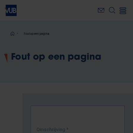
Overslaan
en
naar
de
inhoud
Kruimelpad
Fout op een pagina
gaan
Fout op een pagina
Omschrijving
*