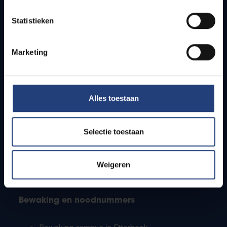
Lesroosters
Statistieken
Bereikbaarheid
Onderzoeksgroepen
Campusfaciliteiten
Marketing
Info voor
Alles toestaan
Pers
Studenten
Personeel
Selectie toestaan
PhD-studenten
Leerkrachten en secundaire scholen
Werkstudenten
Weigeren
Internationale studenten
Bewaking en noodnummers