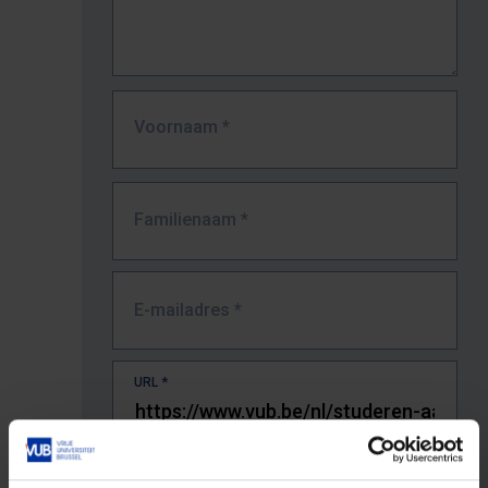
Voornaam
*
Familienaam
*
E-mailadres
*
URL
*
De volledige URL van de pagina waar je de fout zag.
Bv. https://www.vub.be/nl/studeren-aan-de-vub/alle-