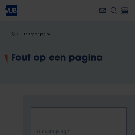
Overslaan
en
naar
de
inhoud
Kruimelpad
Fout op een pagina
gaan
Fout op een pagina
Omschrijving
*