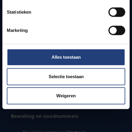
Lesroosters
Statistieken
Bereikbaarheid
Onderzoeksgroepen
Campusfaciliteiten
Marketing
Info voor
Alles toestaan
Pers
Studenten
Personeel
Selectie toestaan
PhD-studenten
Leerkrachten en secundaire scholen
Werkstudenten
Weigeren
Internationale studenten
Bewaking en noodnummers