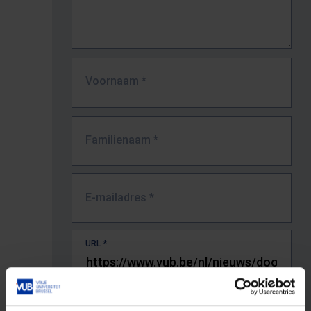
Voornaam
*
Familienaam
*
E-mailadres
*
URL
*
De volledige URL van de pagina waar je de fout zag.
Bv. https://www.vub.be/nl/studeren-aan-de-vub/alle-