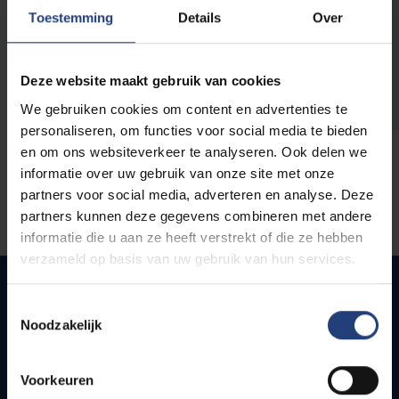
opleidingen
Toestemming
Details
Over
Deze website maakt gebruik van cookies
We gebruiken cookies om content en advertenties te
personaliseren, om functies voor social media te bieden
en om ons websiteverkeer te analyseren. Ook delen we
informatie over uw gebruik van onze site met onze
partners voor social media, adverteren en analyse. Deze
partners kunnen deze gegevens combineren met andere
informatie die u aan ze heeft verstrekt of die ze hebben
verzameld op basis van uw gebruik van hun services.
Toestemmingsselectie
Noodzakelijk
Snel naar
Webmail
Voorkeuren
Jobs