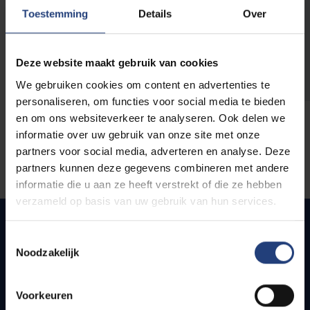
opleidingen
Toestemming
Details
Over
Deze website maakt gebruik van cookies
We gebruiken cookies om content en advertenties te
personaliseren, om functies voor social media te bieden
en om ons websiteverkeer te analyseren. Ook delen we
informatie over uw gebruik van onze site met onze
partners voor social media, adverteren en analyse. Deze
partners kunnen deze gegevens combineren met andere
informatie die u aan ze heeft verstrekt of die ze hebben
verzameld op basis van uw gebruik van hun services.
Toestemmingsselectie
Noodzakelijk
Snel naar
Webmail
Voorkeuren
Jobs