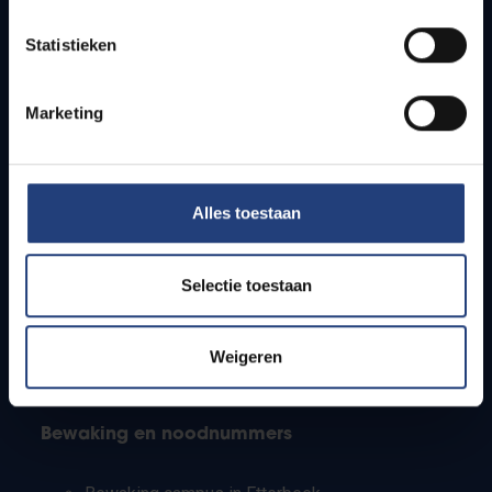
Lesroosters
Statistieken
Bereikbaarheid
Onderzoeksgroepen
Campusfaciliteiten
Marketing
Info voor
Alles toestaan
Pers
Studenten
Personeel
Selectie toestaan
PhD-studenten
Leerkrachten en secundaire scholen
Werkstudenten
Weigeren
Internationale studenten
Bewaking en noodnummers