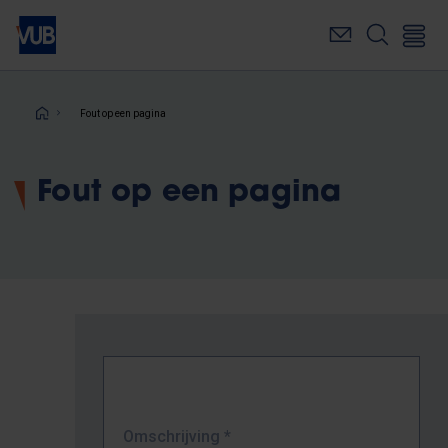
Overslaan
en
naar
de
inhoud
Kruimelpad
Fout op een pagina
gaan
Fout op een pagina
Omschrijving
*