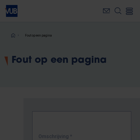
Overslaan
en
naar
de
inhoud
Kruimelpad
Fout op een pagina
gaan
Fout op een pagina
Omschrijving
*