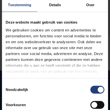
opleidingen
Toestemming
Details
Over
Deze website maakt gebruik van cookies
We gebruiken cookies om content en advertenties te
personaliseren, om functies voor social media te bieden
en om ons websiteverkeer te analyseren. Ook delen we
informatie over uw gebruik van onze site met onze
partners voor social media, adverteren en analyse. Deze
partners kunnen deze gegevens combineren met andere
informatie die u aan ze heeft verstrekt of die ze hebben
verzameld op basis van uw gebruik van hun services.
Toestemmingsselectie
Noodzakelijk
Snel naar
Webmail
Voorkeuren
Jobs