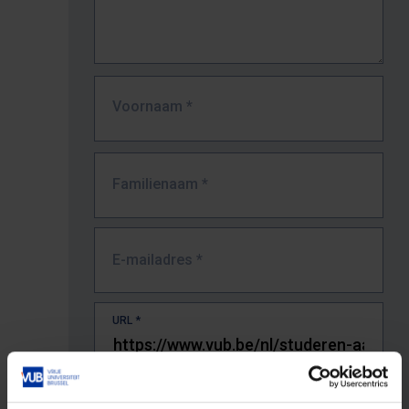
Voornaam
*
Familienaam
*
E-mailadres
*
URL
*
De volledige URL van de pagina waar je de fout zag.
Bv. https://www.vub.be/nl/studeren-aan-de-vub/alle-