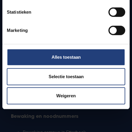
Lesroosters
Statistieken
Bereikbaarheid
Onderzoeksgroepen
Campusfaciliteiten
Marketing
Info voor
Alles toestaan
Pers
Studenten
Personeel
Selectie toestaan
PhD-studenten
Leerkrachten en secundaire scholen
Werkstudenten
Weigeren
Internationale studenten
Bewaking en noodnummers