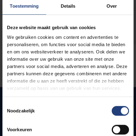
opleidingen
Toestemming
Details
Over
Deze website maakt gebruik van cookies
We gebruiken cookies om content en advertenties te
personaliseren, om functies voor social media te bieden
en om ons websiteverkeer te analyseren. Ook delen we
informatie over uw gebruik van onze site met onze
partners voor social media, adverteren en analyse. Deze
partners kunnen deze gegevens combineren met andere
informatie die u aan ze heeft verstrekt of die ze hebben
verzameld op basis van uw gebruik van hun services.
Toestemmingsselectie
Noodzakelijk
Snel naar
Webmail
Voorkeuren
Jobs