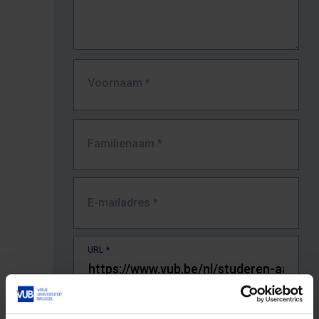
Voornaam
*
Familienaam
*
E-mailadres
*
URL
*
De volledige URL van de pagina waar je de fout zag.
Bv. https://www.vub.be/nl/studeren-aan-de-vub/alle-