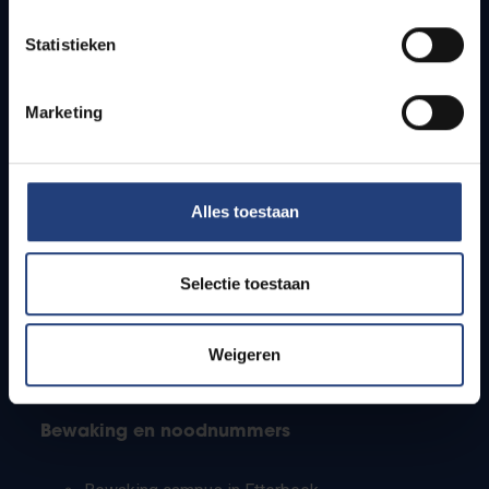
Lesroosters
Statistieken
Bereikbaarheid
Onderzoeksgroepen
Campusfaciliteiten
Marketing
Info voor
Alles toestaan
Pers
Studenten
Personeel
Selectie toestaan
PhD-studenten
Leerkrachten en secundaire scholen
Werkstudenten
Weigeren
Internationale studenten
Bewaking en noodnummers