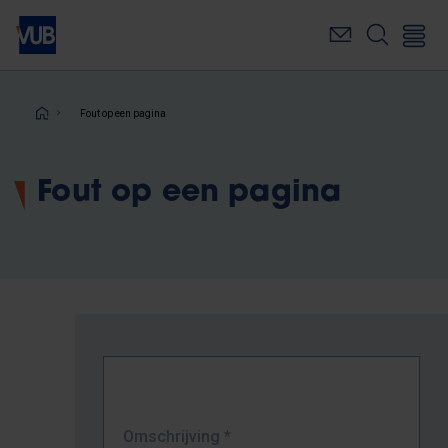
Overslaan
en
naar
de
inhoud
Kruimelpad
Fout op een pagina
gaan
Fout op een pagina
Omschrijving
*