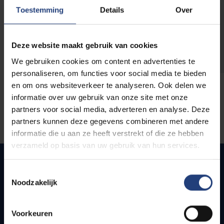
opleidingen
Toestemming
Details
Over
Deze website maakt gebruik van cookies
We gebruiken cookies om content en advertenties te
personaliseren, om functies voor social media te bieden
en om ons websiteverkeer te analyseren. Ook delen we
informatie over uw gebruik van onze site met onze
partners voor social media, adverteren en analyse. Deze
partners kunnen deze gegevens combineren met andere
informatie die u aan ze heeft verstrekt of die ze hebben
verzameld op basis van uw gebruik van hun services.
Toestemmingsselectie
Noodzakelijk
Snel naar
Webmail
Voorkeuren
Jobs