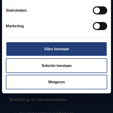
Lesroosters
Statistieken
Bereikbaarheid
Onderzoeksgroepen
Campusfaciliteiten
Marketing
Info voor
Alles toestaan
Pers
Studenten
Personeel
Selectie toestaan
PhD-studenten
Leerkrachten en secundaire scholen
Werkstudenten
Weigeren
Internationale studenten
Bewaking en noodnummers