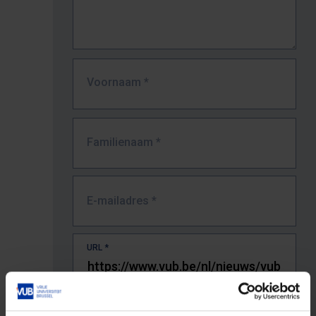
Voornaam
*
Familienaam
*
E-mailadres
*
URL
*
De volledige URL van de pagina waar je de fout zag.
Bv. https://www.vub.be/nl/studeren-aan-de-vub/alle-