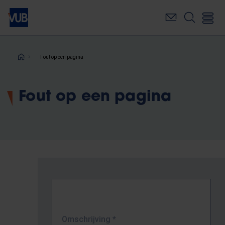
Overslaan
en
naar
de
inhoud
Kruimelpad
Fout op een pagina
gaan
Fout op een pagina
Omschrijving
*