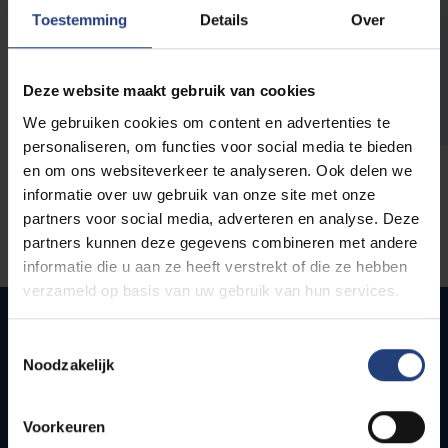
opleidingen
Toestemming
Details
Over
Deze website maakt gebruik van cookies
We gebruiken cookies om content en advertenties te
personaliseren, om functies voor social media te bieden
en om ons websiteverkeer te analyseren. Ook delen we
informatie over uw gebruik van onze site met onze
partners voor social media, adverteren en analyse. Deze
partners kunnen deze gegevens combineren met andere
informatie die u aan ze heeft verstrekt of die ze hebben
verzameld op basis van uw gebruik van hun services.
Toestemmingsselectie
Noodzakelijk
Snel naar
Webmail
Voorkeuren
Jobs