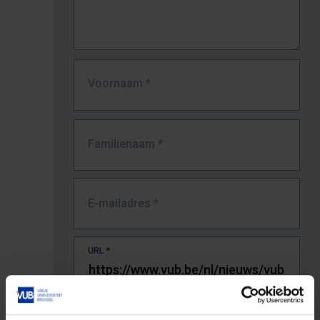
Voornaam
*
Familienaam
*
E-mailadres
*
URL
*
De volledige URL van de pagina waar je de fout zag.
Bv. https://www.vub.be/nl/studeren-aan-de-vub/alle-