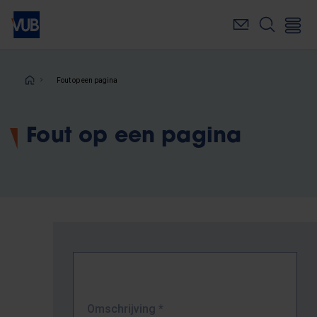
Overslaan
en
naar
de
inhoud
Kruimelpad
Fout op een pagina
gaan
Fout op een pagina
Omschrijving
*