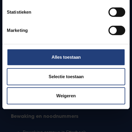
Lesroosters
Statistieken
Bereikbaarheid
Onderzoeksgroepen
Campusfaciliteiten
Marketing
Info voor
Alles toestaan
Pers
Studenten
Personeel
Selectie toestaan
PhD-studenten
Leerkrachten en secundaire scholen
Werkstudenten
Weigeren
Internationale studenten
Bewaking en noodnummers