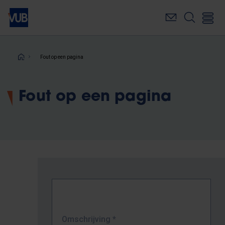
Overslaan
en
naar
de
inhoud
Kruimelpad
Fout op een pagina
gaan
Fout op een pagina
Omschrijving
*