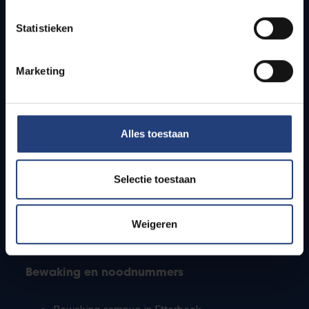
Lesroosters
Statistieken
Bereikbaarheid
Onderzoeksgroepen
Campusfaciliteiten
Marketing
Info voor
Alles toestaan
Pers
Studenten
Personeel
Selectie toestaan
PhD-studenten
Leerkrachten en secundaire scholen
Werkstudenten
Weigeren
Internationale studenten
Bewaking en noodnummers