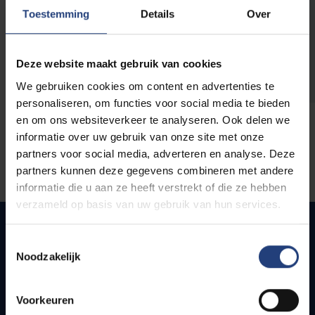
opleidingen
Toestemming
Details
Over
Deze website maakt gebruik van cookies
We gebruiken cookies om content en advertenties te
personaliseren, om functies voor social media te bieden
en om ons websiteverkeer te analyseren. Ook delen we
informatie over uw gebruik van onze site met onze
partners voor social media, adverteren en analyse. Deze
partners kunnen deze gegevens combineren met andere
informatie die u aan ze heeft verstrekt of die ze hebben
verzameld op basis van uw gebruik van hun services.
Toestemmingsselectie
Noodzakelijk
Snel naar
Webmail
Voorkeuren
Jobs