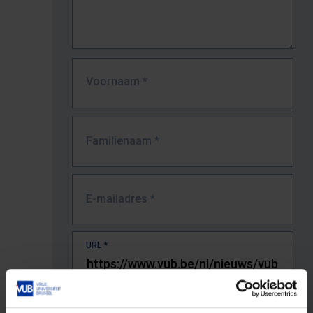
Voornaam
*
Familienaam
*
E-mailadres
*
URL
*
De volledige URL van de pagina waar je de fout zag.
Bv. https://www.vub.be/nl/studeren-aan-de-vub/alle-