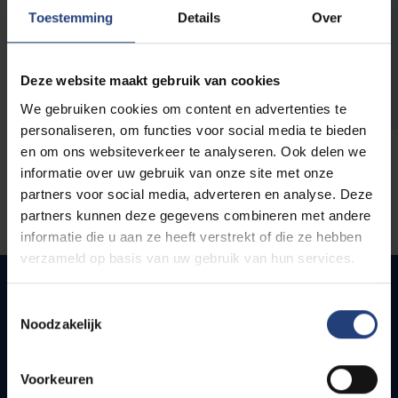
opleidingen
Toestemming
Details
Over
Deze website maakt gebruik van cookies
We gebruiken cookies om content en advertenties te
personaliseren, om functies voor social media te bieden
en om ons websiteverkeer te analyseren. Ook delen we
informatie over uw gebruik van onze site met onze
partners voor social media, adverteren en analyse. Deze
partners kunnen deze gegevens combineren met andere
informatie die u aan ze heeft verstrekt of die ze hebben
verzameld op basis van uw gebruik van hun services.
Toestemmingsselectie
Noodzakelijk
Snel naar
Webmail
Voorkeuren
Jobs