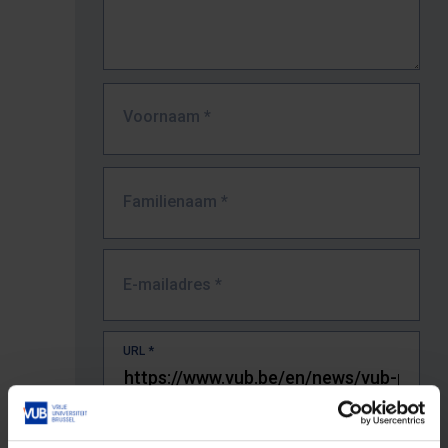
Voornaam
*
Familienaam
*
E-mailadres
*
URL
*
De volledige URL van de pagina waar je de fout zag.
Bv. https://www.vub.be/nl/studeren-aan-de-vub/alle-