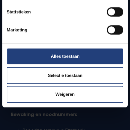
Lesroosters
Statistieken
Bereikbaarheid
Onderzoeksgroepen
Campusfaciliteiten
Marketing
Info voor
Alles toestaan
Pers
Studenten
Personeel
Selectie toestaan
PhD-studenten
Leerkrachten en secundaire scholen
Werkstudenten
Weigeren
Internationale studenten
Bewaking en noodnummers