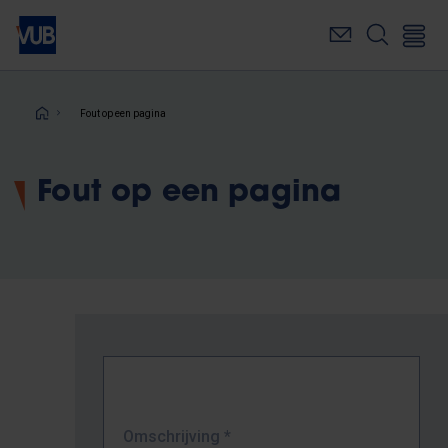
Overslaan
en
naar
de
inhoud
Kruimelpad
Fout op een pagina
gaan
Fout op een pagina
Omschrijving
*