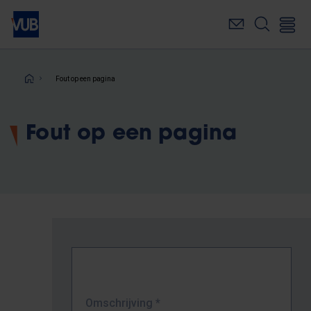
Overslaan
en
naar
de
inhoud
Kruimelpad
Fout op een pagina
gaan
Fout op een pagina
Omschrijving
*