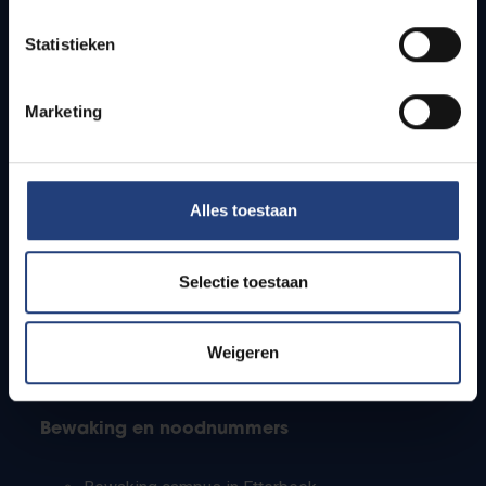
Lesroosters
Statistieken
Bereikbaarheid
Onderzoeksgroepen
Campusfaciliteiten
Marketing
Info voor
Alles toestaan
Pers
Studenten
Personeel
Selectie toestaan
PhD-studenten
Leerkrachten en secundaire scholen
Werkstudenten
Weigeren
Internationale studenten
Bewaking en noodnummers