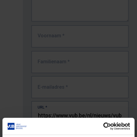
Voornaam
*
Familienaam
*
E-mailadres
*
URL
*
De volledige URL van de pagina waar je de fout zag.
Bv. https://www.vub.be/nl/studeren-aan-de-vub/alle-