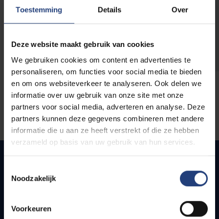
opleidingen
Toestemming
Details
Over
Deze website maakt gebruik van cookies
We gebruiken cookies om content en advertenties te
personaliseren, om functies voor social media te bieden
en om ons websiteverkeer te analyseren. Ook delen we
informatie over uw gebruik van onze site met onze
partners voor social media, adverteren en analyse. Deze
partners kunnen deze gegevens combineren met andere
informatie die u aan ze heeft verstrekt of die ze hebben
verzameld op basis van uw gebruik van hun services.
Toestemmingsselectie
Noodzakelijk
Snel naar
Webmail
Voorkeuren
Jobs