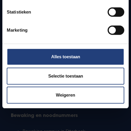
Lesroosters
Statistieken
Bereikbaarheid
Onderzoeksgroepen
Campusfaciliteiten
Marketing
Info voor
Alles toestaan
Pers
Studenten
Personeel
Selectie toestaan
PhD-studenten
Leerkrachten en secundaire scholen
Werkstudenten
Weigeren
Internationale studenten
Bewaking en noodnummers