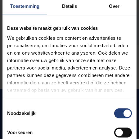
opleidingen
Toestemming
Details
Over
Deze website maakt gebruik van cookies
We gebruiken cookies om content en advertenties te
personaliseren, om functies voor social media te bieden
en om ons websiteverkeer te analyseren. Ook delen we
informatie over uw gebruik van onze site met onze
partners voor social media, adverteren en analyse. Deze
partners kunnen deze gegevens combineren met andere
informatie die u aan ze heeft verstrekt of die ze hebben
verzameld op basis van uw gebruik van hun services.
Toestemmingsselectie
Noodzakelijk
Snel naar
Webmail
Voorkeuren
Jobs