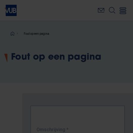
Overslaan
en
naar
de
inhoud
Kruimelpad
Fout op een pagina
gaan
Fout op een pagina
Omschrijving
*