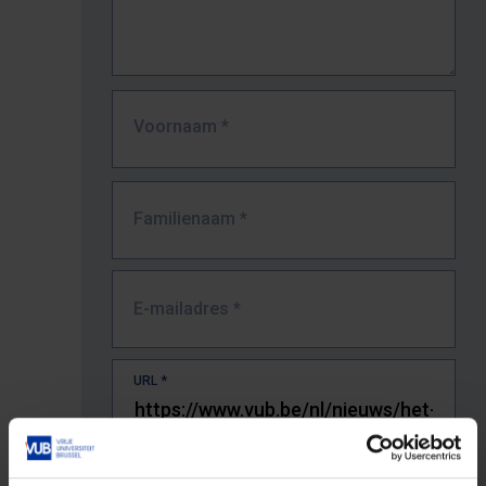
Voornaam
*
Familienaam
*
E-mailadres
*
URL
*
De volledige URL van de pagina waar je de fout zag.
Bv. https://www.vub.be/nl/studeren-aan-de-vub/alle-