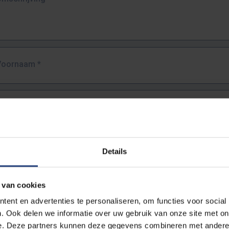
Voornaam
*
Familienaam
*
E-mailadres
*
Details
URL
*
 van cookies
ent en advertenties te personaliseren, om functies voor social
. Ook delen we informatie over uw gebruik van onze site met on
lledige URL van de pagina waar je de fout zag.
e. Deze partners kunnen deze gegevens combineren met andere i
ttps://www.vub.be/nl/studeren-aan-de-vub/alle-opleidingen