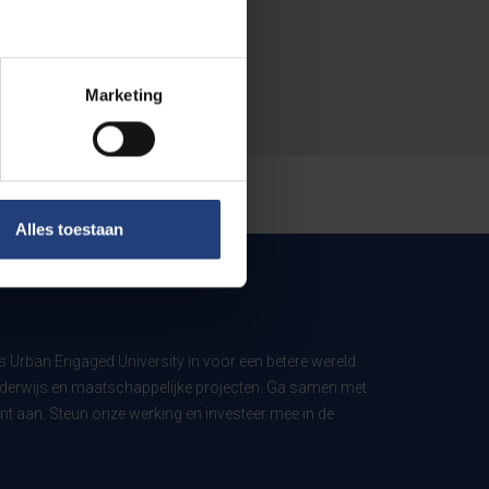
Marketing
Alles toestaan
ls Urban Engaged University in voor een betere wereld
derwijs en maatschappelijke projecten. Ga samen met
t aan. Steun onze werking en investeer mee in de