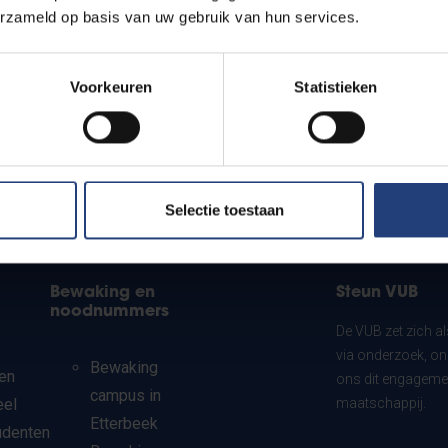
erzameld op basis van uw gebruik van hun services.
Voorkeuren
Statistieken
Selectie toestaan
Bewaking en
Steun VUB
noodnummers
De VUB zet zich a
via onderzoek, on
Bewaking
en
ons dit engagemen
campus in
eel
maatschappij.
Etterbeek
udenten