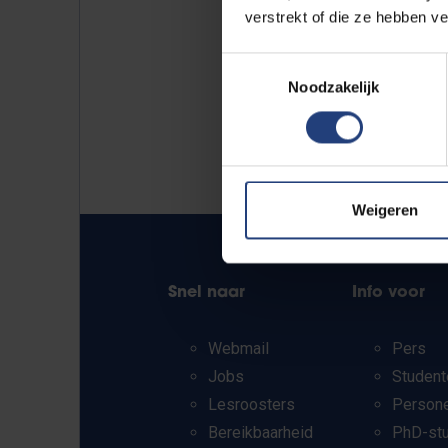
verstrekt of die ze hebben v
Toestemmingsselectie
Noodzakelijk
Weigeren
Snel naar
Info voor
Webmail
Pers
Jobs
Student
Lesroosters
Person
Bereikbaarheid
PhD-st