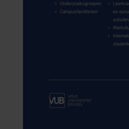
Onderzoeksgroepen
Leerkra
Campusfaciliteiten
en secu
scholen
Werkst
Internat
student