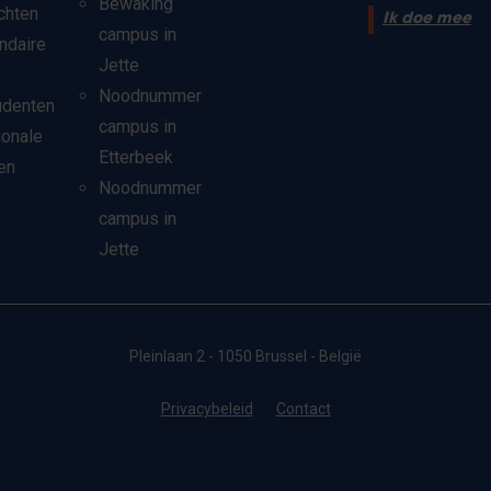
Bewaking
chten
Ik doe mee
campus in
ndaire
Jette
Noodnummer
udenten
campus in
ionale
Etterbeek
en
Noodnummer
campus in
Jette
Pleinlaan 2 - 1050 Brussel - België
Privacybeleid
Contact