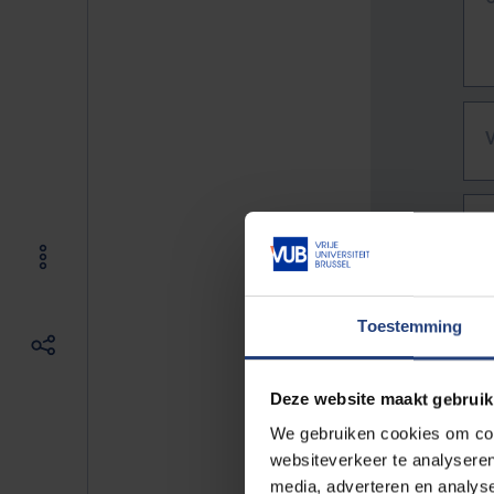
Toestemming
Deze website maakt gebruik
We gebruiken cookies om cont
websiteverkeer te analyseren
De vo
media, adverteren en analys
Bv. h