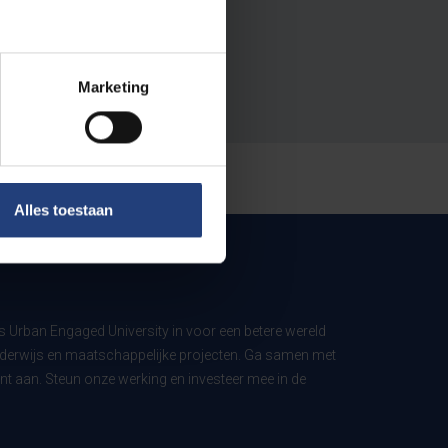
Marketing
Alles toestaan
ls Urban Engaged University in voor een betere wereld
derwijs en maatschappelijke projecten. Ga samen met
t aan. Steun onze werking en investeer mee in de