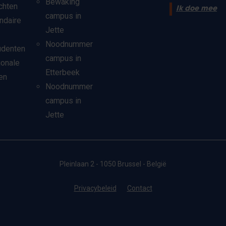
Bewaking
chten
Ik doe mee
campus in
ndaire
Jette
Noodnummer
udenten
campus in
ionale
Etterbeek
en
Noodnummer
campus in
Jette
Pleinlaan 2 - 1050 Brussel - België
Privacybeleid
Contact