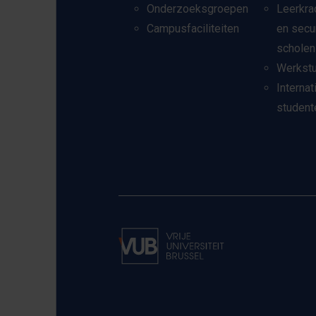
Onderzoeksgroepen
Leerkra
Campusfaciliteiten
en secu
scholen
Werkst
Internat
student