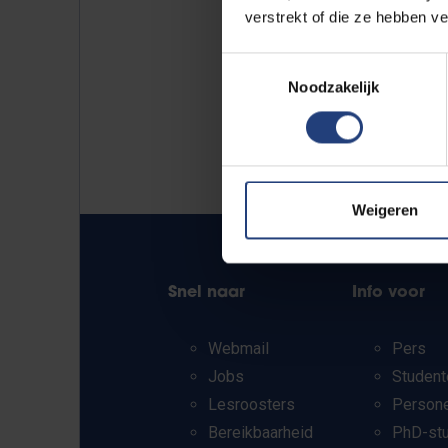
verstrekt of die ze hebben v
Toestemmingsselectie
Noodzakelijk
Weigeren
Snel naar
Info voor
Webmail
Pers
Jobs
Student
Lesroosters
Person
Bereikbaarheid
PhD-st