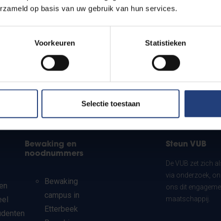
erzameld op basis van uw gebruik van hun services.
Voorkeuren
Statistieken
Selectie toestaan
Bewaking en
Steun VUB
noodnummers
De VUB zet zich a
via onderzoek, on
Bewaking
en
ons dit engagemen
campus in
eel
maatschappij.
Etterbeek
udenten