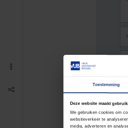
Toestemming
Deze website maakt gebruik
We gebruiken cookies om cont
websiteverkeer te analyseren
De vo
media, adverteren en analys
Bv. h