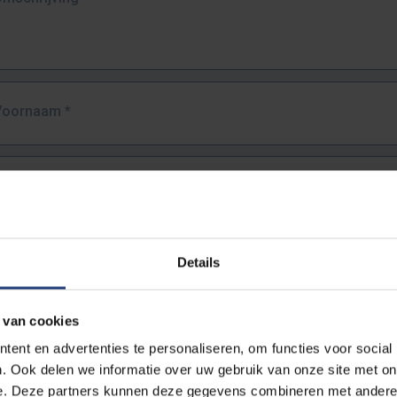
Voornaam
*
Familienaam
*
E-mailadres
*
Details
URL
*
 van cookies
ent en advertenties te personaliseren, om functies voor social
. Ook delen we informatie over uw gebruik van onze site met on
lledige URL van de pagina waar je de fout zag.
e. Deze partners kunnen deze gegevens combineren met andere i
ttps://www.vub.be/nl/studeren-aan-de-vub/alle-opleidingen