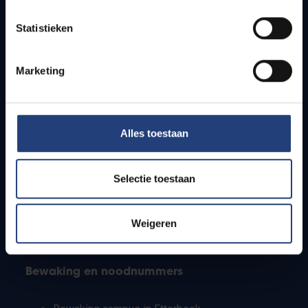
Lesroosters
Statistieken
Bereikbaarheid
Onderzoeksgroepen
Campusfaciliteiten
Marketing
Info voor
Alles toestaan
Pers
Studenten
Personeel
Selectie toestaan
PhD-studenten
Leerkrachten en secundaire scholen
Werkstudenten
Weigeren
Internationale studenten
Bewaking en noodnummers