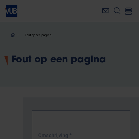
Overslaan
en
naar
de
inhoud
Kruimelpad
Fout op een pagina
gaan
Fout op een pagina
Omschrijving
*