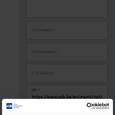
Voornaam
*
Familienaam
*
E-mailadres
*
URL
*
De volledige URL van de pagina waar je de fout zag.
Bv. https://www.vub.be/nl/studeren-aan-de-vub/alle-