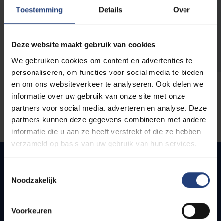
opleidingen
Toestemming
Details
Over
Deze website maakt gebruik van cookies
We gebruiken cookies om content en advertenties te
personaliseren, om functies voor social media te bieden
en om ons websiteverkeer te analyseren. Ook delen we
informatie over uw gebruik van onze site met onze
partners voor social media, adverteren en analyse. Deze
partners kunnen deze gegevens combineren met andere
informatie die u aan ze heeft verstrekt of die ze hebben
verzameld op basis van uw gebruik van hun services.
Toestemmingsselectie
Noodzakelijk
Snel naar
Webmail
Voorkeuren
Jobs