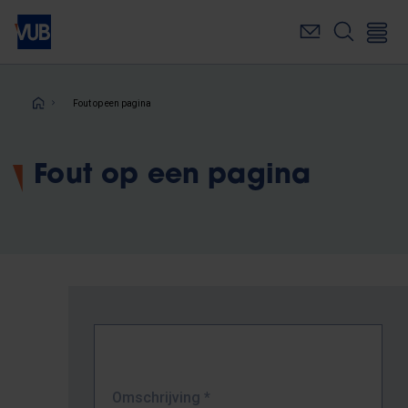
Overslaan
en
naar
de
inhoud
Kruimelpad
Fout op een pagina
gaan
Fout op een pagina
Omschrijving
*