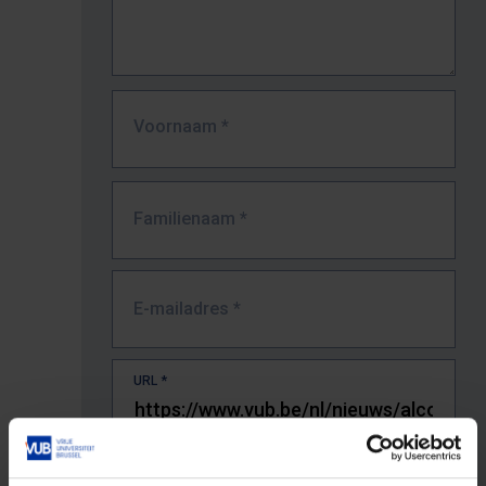
Voornaam
*
Familienaam
*
E-mailadres
*
URL
*
De volledige URL van de pagina waar je de fout zag.
Bv. https://www.vub.be/nl/studeren-aan-de-vub/alle-