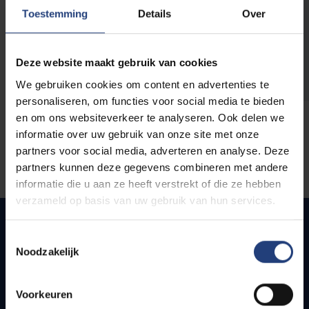
opleidingen
Toestemming
Details
Over
Deze website maakt gebruik van cookies
We gebruiken cookies om content en advertenties te
personaliseren, om functies voor social media te bieden
en om ons websiteverkeer te analyseren. Ook delen we
informatie over uw gebruik van onze site met onze
partners voor social media, adverteren en analyse. Deze
partners kunnen deze gegevens combineren met andere
informatie die u aan ze heeft verstrekt of die ze hebben
verzameld op basis van uw gebruik van hun services.
Toestemmingsselectie
Noodzakelijk
Snel naar
Webmail
Voorkeuren
Jobs