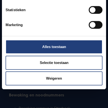
Lesroosters
Statistieken
Bereikbaarheid
Onderzoeksgroepen
Campusfaciliteiten
Marketing
Info voor
Alles toestaan
Pers
Studenten
Personeel
Selectie toestaan
PhD-studenten
Leerkrachten en secundaire scholen
Werkstudenten
Weigeren
Internationale studenten
Bewaking en noodnummers