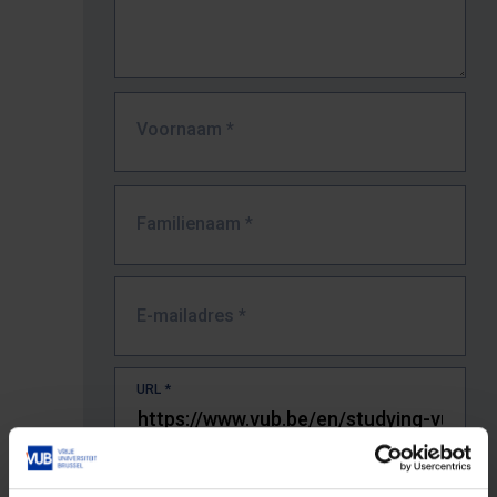
Voornaam
*
Familienaam
*
E-mailadres
*
URL
*
De volledige URL van de pagina waar je de fout zag.
Bv. https://www.vub.be/nl/studeren-aan-de-vub/alle-