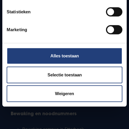
Lesroosters
Statistieken
Bereikbaarheid
Onderzoeksgroepen
Campusfaciliteiten
Marketing
Info voor
Alles toestaan
Pers
Studenten
Personeel
Selectie toestaan
PhD-studenten
Leerkrachten en secundaire scholen
Werkstudenten
Weigeren
Internationale studenten
Bewaking en noodnummers