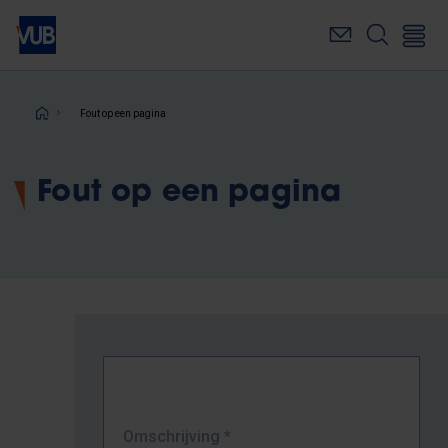
Overslaan
en
naar
de
inhoud
Kruimelpad
Fout op een pagina
gaan
Fout op een pagina
Omschrijving
*