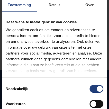
opleidingen
Toestemming
Details
Over
Deze website maakt gebruik van cookies
We gebruiken cookies om content en advertenties te
personaliseren, om functies voor social media te bieden
en om ons websiteverkeer te analyseren. Ook delen we
informatie over uw gebruik van onze site met onze
partners voor social media, adverteren en analyse. Deze
partners kunnen deze gegevens combineren met andere
informatie die u aan ze heeft verstrekt of die ze hebben
verzameld op basis van uw gebruik van hun services.
Toestemmingsselectie
Noodzakelijk
Snel naar
Webmail
Voorkeuren
Jobs