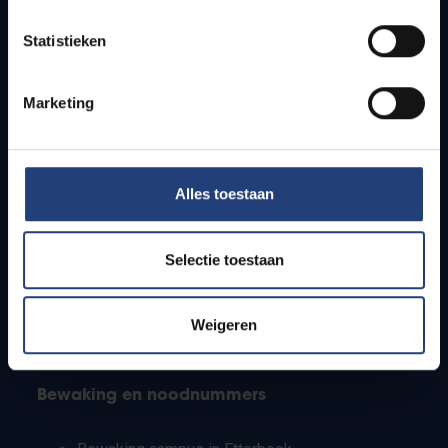
Lesroosters
Statistieken
Bereikbaarheid
Onderzoeksgroepen
Campusfaciliteiten
Marketing
Info voor
Alles toestaan
Pers
Studenten
Personeel
Selectie toestaan
PhD-studenten
Leerkrachten en secundaire scholen
Werkstudenten
Weigeren
Internationale studenten
Bewaking en noodnummers