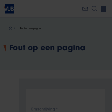
Overslaan
en
naar
de
inhoud
Kruimelpad
Fout op een pagina
gaan
Fout op een pagina
Omschrijving
*