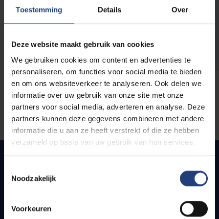
opleidingen
Toestemming
Details
Over
Deze website maakt gebruik van cookies
We gebruiken cookies om content en advertenties te
personaliseren, om functies voor social media te bieden
en om ons websiteverkeer te analyseren. Ook delen we
informatie over uw gebruik van onze site met onze
partners voor social media, adverteren en analyse. Deze
partners kunnen deze gegevens combineren met andere
informatie die u aan ze heeft verstrekt of die ze hebben
verzameld op basis van uw gebruik van hun services.
Toestemmingsselectie
Noodzakelijk
Snel naar
Webmail
Voorkeuren
Jobs