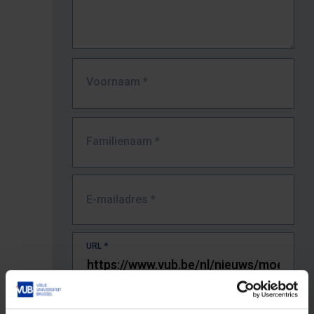
Voornaam
*
Familienaam
*
E-mailadres
*
URL
*
De volledige URL van de pagina waar je de fout zag.
Bv. https://www.vub.be/nl/studeren-aan-de-vub/alle-