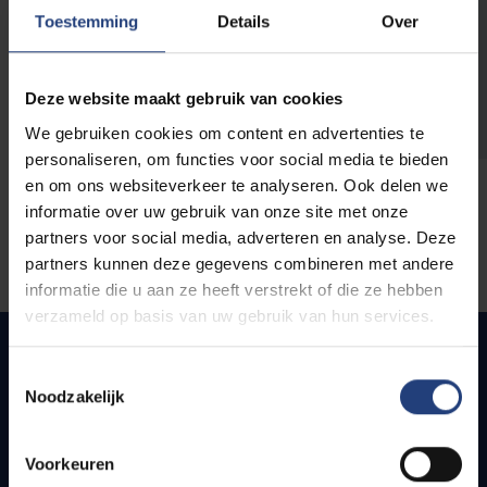
opleidingen
Toestemming
Details
Over
Deze website maakt gebruik van cookies
We gebruiken cookies om content en advertenties te
personaliseren, om functies voor social media te bieden
en om ons websiteverkeer te analyseren. Ook delen we
informatie over uw gebruik van onze site met onze
partners voor social media, adverteren en analyse. Deze
partners kunnen deze gegevens combineren met andere
informatie die u aan ze heeft verstrekt of die ze hebben
verzameld op basis van uw gebruik van hun services.
Toestemmingsselectie
Noodzakelijk
Snel naar
Webmail
Voorkeuren
Jobs