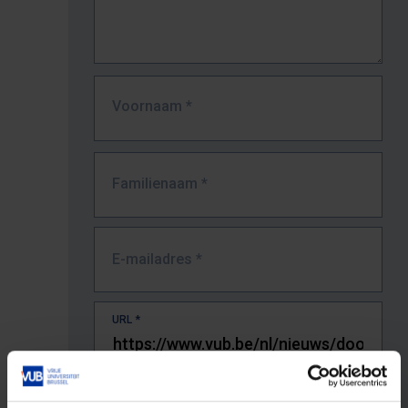
Voornaam
*
Familienaam
*
E-mailadres
*
URL
*
De volledige URL van de pagina waar je de fout zag.
Bv. https://www.vub.be/nl/studeren-aan-de-vub/alle-