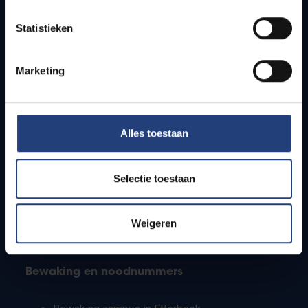
Lesroosters
Statistieken
Bereikbaarheid
Onderzoeksgroepen
Campusfaciliteiten
Marketing
Info voor
Alles toestaan
Pers
Studenten
Personeel
Selectie toestaan
PhD-studenten
Leerkrachten en secundaire scholen
Werkstudenten
Weigeren
Internationale studenten
Bewaking en noodnummers