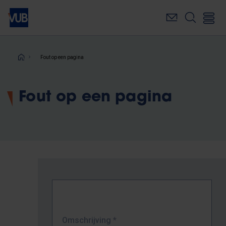
Overslaan
en
naar
de
inhoud
Kruimelpad
Fout op een pagina
gaan
Fout op een pagina
Omschrijving
*