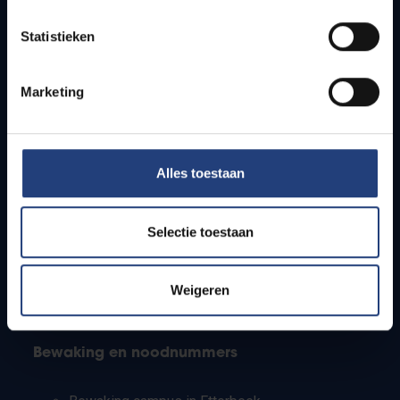
Lesroosters
Statistieken
Bereikbaarheid
Onderzoeksgroepen
Campusfaciliteiten
Marketing
Info voor
Alles toestaan
Pers
Studenten
Personeel
Selectie toestaan
PhD-studenten
Leerkrachten en secundaire scholen
Werkstudenten
Weigeren
Internationale studenten
Bewaking en noodnummers