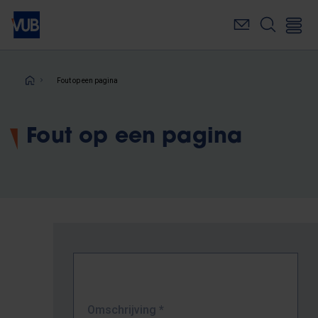
Overslaan
en
naar
de
inhoud
Kruimelpad
Fout op een pagina
gaan
Fout op een pagina
Omschrijving
*