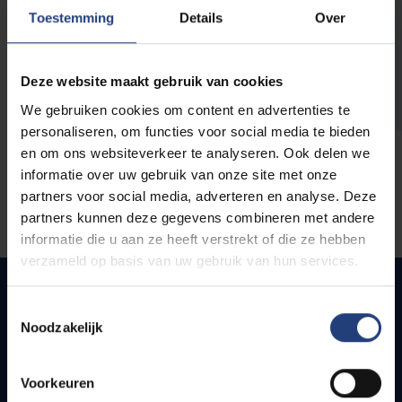
opleidingen
Toestemming
Details
Over
Deze website maakt gebruik van cookies
We gebruiken cookies om content en advertenties te
personaliseren, om functies voor social media te bieden
en om ons websiteverkeer te analyseren. Ook delen we
informatie over uw gebruik van onze site met onze
partners voor social media, adverteren en analyse. Deze
partners kunnen deze gegevens combineren met andere
informatie die u aan ze heeft verstrekt of die ze hebben
verzameld op basis van uw gebruik van hun services.
Toestemmingsselectie
Noodzakelijk
Snel naar
Webmail
Voorkeuren
Jobs