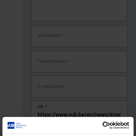
Voornaam
*
Familienaam
*
E-mailadres
*
URL
*
De volledige URL van de pagina waar je de fout zag.
Bv. https://www.vub.be/nl/studeren-aan-de-vub/alle-