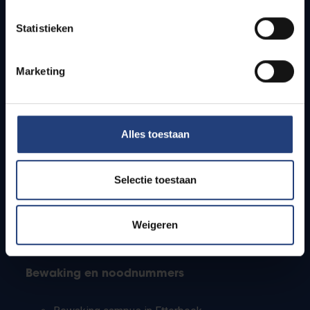
Lesroosters
Statistieken
Bereikbaarheid
Onderzoeksgroepen
Campusfaciliteiten
Marketing
Info voor
Alles toestaan
Pers
Studenten
Personeel
Selectie toestaan
PhD-studenten
Leerkrachten en secundaire scholen
Werkstudenten
Weigeren
Internationale studenten
Bewaking en noodnummers