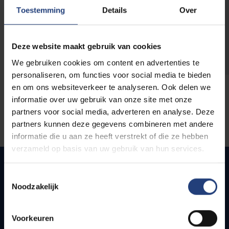
opleidingen
Toestemming
Details
Over
Deze website maakt gebruik van cookies
We gebruiken cookies om content en advertenties te
personaliseren, om functies voor social media te bieden
en om ons websiteverkeer te analyseren. Ook delen we
informatie over uw gebruik van onze site met onze
partners voor social media, adverteren en analyse. Deze
partners kunnen deze gegevens combineren met andere
informatie die u aan ze heeft verstrekt of die ze hebben
verzameld op basis van uw gebruik van hun services.
Toestemmingsselectie
Noodzakelijk
Snel naar
Webmail
Voorkeuren
Jobs