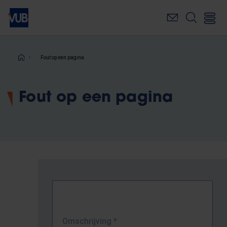
Overslaan
en
naar
de
inhoud
Kruimelpad
Fout op een pagina
gaan
Fout op een pagina
Omschrijving
*