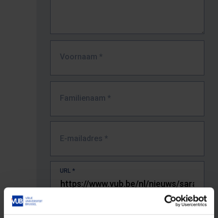
Voornaam
*
Familienaam
*
E-mailadres
*
URL
*
De volledige URL van de pagina waar je de fout zag.
Bv. https://www.vub.be/nl/studeren-aan-de-vub/alle-