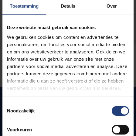
opleidingen
Toestemming
Details
Over
Deze website maakt gebruik van cookies
We gebruiken cookies om content en advertenties te
personaliseren, om functies voor social media te bieden
en om ons websiteverkeer te analyseren. Ook delen we
informatie over uw gebruik van onze site met onze
partners voor social media, adverteren en analyse. Deze
partners kunnen deze gegevens combineren met andere
informatie die u aan ze heeft verstrekt of die ze hebben
verzameld op basis van uw gebruik van hun services.
Toestemmingsselectie
Noodzakelijk
Snel naar
Webmail
Voorkeuren
Jobs