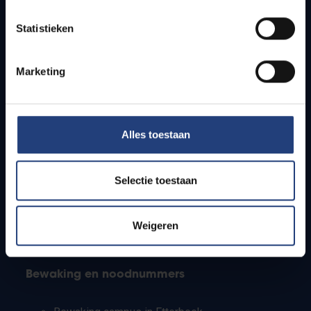
Lesroosters
Statistieken
Bereikbaarheid
Onderzoeksgroepen
Campusfaciliteiten
Marketing
Info voor
Alles toestaan
Pers
Studenten
Personeel
Selectie toestaan
PhD-studenten
Leerkrachten en secundaire scholen
Werkstudenten
Weigeren
Internationale studenten
Bewaking en noodnummers