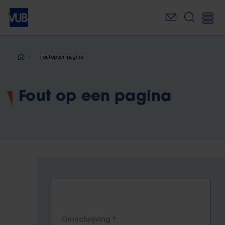
Overslaan
en
naar
de
inhoud
Kruimelpad
Fout op een pagina
gaan
Fout op een pagina
Omschrijving
*