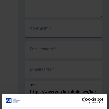
Voornaam
*
Familienaam
*
E-mailadres
*
URL
*
De volledige URL van de pagina waar je de fout zag.
Bv. https://www.vub.be/nl/studeren-aan-de-vub/alle-