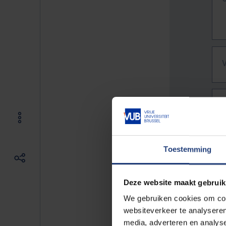
Toestemming
Deze website maakt gebruik
We gebruiken cookies om cont
websiteverkeer te analyseren
De vo
media, adverteren en analys
Bv. h