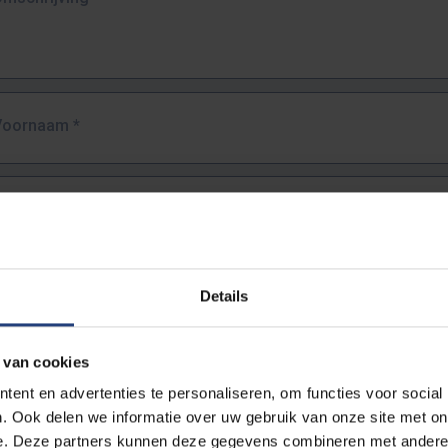
Voornaam
*
Familienaam
*
E-mailadres
*
Details
URL
*
 van cookies
ent en advertenties te personaliseren, om functies voor social
. Ook delen we informatie over uw gebruik van onze site met on
lledige URL van de pagina waar je de fout zag.
e. Deze partners kunnen deze gegevens combineren met andere i
ttps://www.vub.be/nl/studeren-aan-de-vub/alle-opleidingen