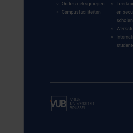
Onderzoeksgroepen
Leerkra
Campusfaciliteiten
en secu
scholen
Werkst
Internat
student