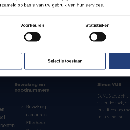
erzameld op basis van uw gebruik van hun services.
Voorkeuren
Statistieken
Selectie toestaan
Bewaking en
Steun VUB
noodnummers
De VUB zet zich a
via onderzoek, on
Bewaking
en
ons dit engagemen
campus in
eel
maatschappij.
Etterbeek
udenten