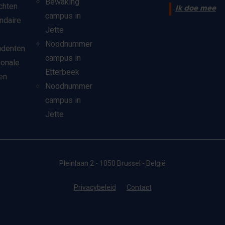
Bewaking
chten
Ik doe mee
campus in
ndaire
Jette
Noodnummer
udenten
campus in
ionale
Etterbeek
en
Noodnummer
campus in
Jette
Pleinlaan 2 - 1050 Brussel - België
Privacybeleid
Contact