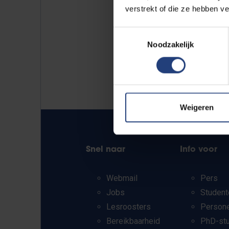
verstrekt of die ze hebben v
Toestemmingsselectie
Noodzakelijk
Weigeren
Snel naar
Info voor
Webmail
Pers
Jobs
Student
Lesroosters
Person
Bereikbaarheid
PhD-st