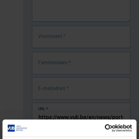
Voornaam
*
Familienaam
*
E-mailadres
*
URL
*
De volledige URL van de pagina waar je de fout zag.
Bv. https://www.vub.be/nl/studeren-aan-de-vub/alle-