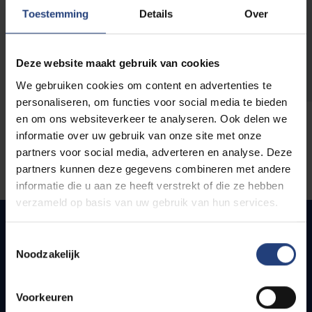
opleidingen
Toestemming
Details
Over
Deze website maakt gebruik van cookies
We gebruiken cookies om content en advertenties te
personaliseren, om functies voor social media te bieden
en om ons websiteverkeer te analyseren. Ook delen we
informatie over uw gebruik van onze site met onze
partners voor social media, adverteren en analyse. Deze
partners kunnen deze gegevens combineren met andere
informatie die u aan ze heeft verstrekt of die ze hebben
verzameld op basis van uw gebruik van hun services.
Toestemmingsselectie
Noodzakelijk
Snel naar
Webmail
Voorkeuren
Jobs