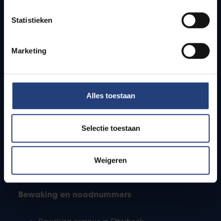
Lesroosters
Statistieken
Bereikbaarheid
Onderzoeksgroepen
Campusfaciliteiten
Marketing
Info voor
Alles toestaan
Pers
Studenten
Personeel
Selectie toestaan
PhD-studenten
Leerkrachten en secundaire scholen
Werkstudenten
Weigeren
Internationale studenten
Bewaking en noodnummers