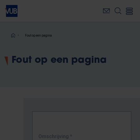
Overslaan
en
naar
de
inhoud
Kruimelpad
Fout op een pagina
gaan
Fout op een pagina
Omschrijving
*