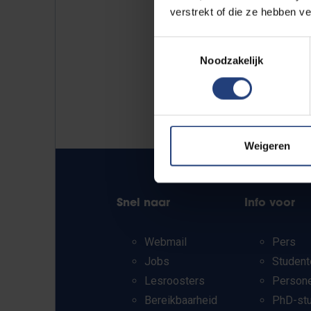
verstrekt of die ze hebben v
Toestemmingsselectie
Noodzakelijk
Weigeren
Snel naar
Info voor
Webmail
Pers
Jobs
Student
Lesroosters
Person
Bereikbaarheid
PhD-st