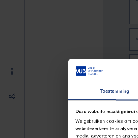
Toestemming
Deze website maakt gebruik
We gebruiken cookies om cont
websiteverkeer te analyseren
De vo
media, adverteren en analys
Bv. h