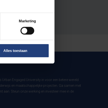
Marketing
Alles toestaan
ls Urban Engaged University in voor een betere wereld
derwijs en maatschappelijke projecten. Ga samen met
t aan. Steun onze werking en investeer mee in de