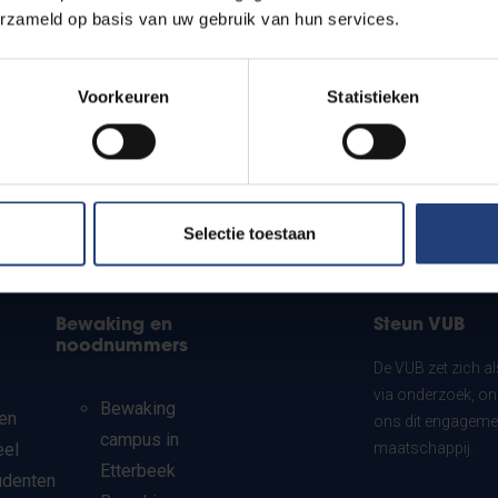
erzameld op basis van uw gebruik van hun services.
Voorkeuren
Statistieken
Selectie toestaan
Bewaking en
Steun VUB
noodnummers
De VUB zet zich a
via onderzoek, on
Bewaking
en
ons dit engagemen
campus in
eel
maatschappij.
Etterbeek
udenten