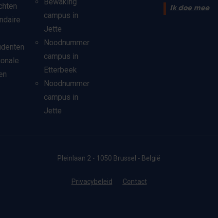
Bewaking
chten
Ik doe mee
campus in
ndaire
Jette
Noodnummer
udenten
campus in
ionale
Etterbeek
en
Noodnummer
campus in
Jette
Pleinlaan 2 - 1050 Brussel - België
Privacybeleid
Contact