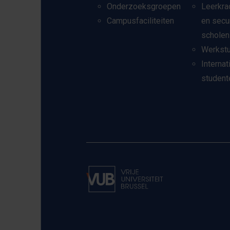
Onderzoeksgroepen
Leerkra
Campusfaciliteiten
en secu
scholen
Werkst
Internat
student