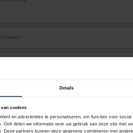
Voornaam
*
Familienaam
*
E-mailadres
*
Details
URL
*
 van cookies
ent en advertenties te personaliseren, om functies voor social
. Ook delen we informatie over uw gebruik van onze site met on
lledige URL van de pagina waar je de fout zag.
e. Deze partners kunnen deze gegevens combineren met andere i
ttps://www.vub.be/nl/studeren-aan-de-vub/alle-opleidingen