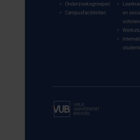
Onderzoeksgroepen
Leerkra
Campusfaciliteiten
en secu
scholen
Werkst
Internat
student