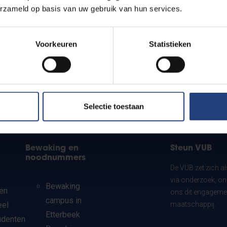
erzameld op basis van uw gebruik van hun services.
Voorkeuren
Statistieken
Selectie toestaan
Bewaking en
Steun VUB
noodnummers
De VUB zet zich a
via onderzoek, on
Bewaking
en
ons dit engagemen
campus in
eel
maatschappij.
Etterbeek
udenten