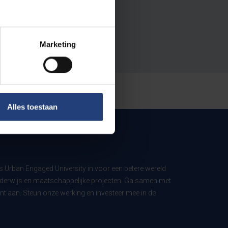
Marketing
Alles toestaan
ls Urban Engaged University in voor een betere wereld
derwijs en maatschappelijke projecten. Ga samen met
t aan. Steun onze werking en investeer mee in de