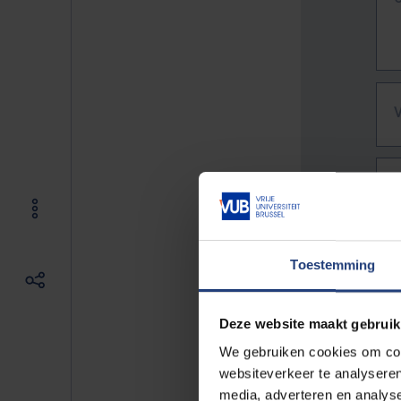
Toestemming
Deze website maakt gebruik
We gebruiken cookies om cont
websiteverkeer te analyseren
De vo
media, adverteren en analys
Bv. h