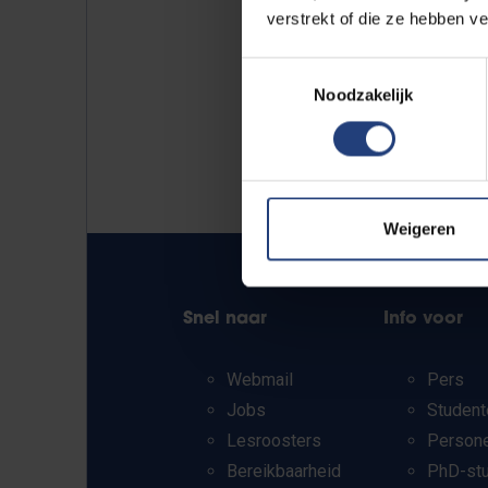
verstrekt of die ze hebben v
Toestemmingsselectie
Noodzakelijk
Weigeren
Snel naar
Info voor
Webmail
Pers
Jobs
Student
Lesroosters
Person
Bereikbaarheid
PhD-st