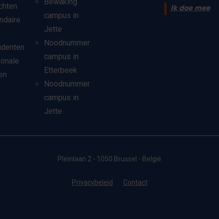
Bewaking
chten
Ik doe mee
campus in
ndaire
Jette
Noodnummer
udenten
campus in
ionale
Etterbeek
en
Noodnummer
campus in
Jette
Pleinlaan 2 - 1050 Brussel - België
Privacybeleid
Contact