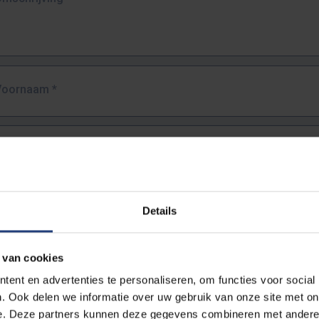
Voornaam
*
Familienaam
*
E-mailadres
*
Details
URL
*
 van cookies
ent en advertenties te personaliseren, om functies voor social
. Ook delen we informatie over uw gebruik van onze site met on
lledige URL van de pagina waar je de fout zag.
e. Deze partners kunnen deze gegevens combineren met andere i
ttps://www.vub.be/nl/studeren-aan-de-vub/alle-opleidingen