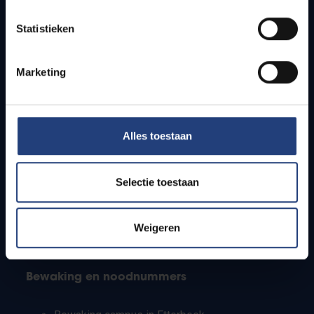
Lesroosters
Statistieken
Bereikbaarheid
Onderzoeksgroepen
Campusfaciliteiten
Marketing
Info voor
Alles toestaan
Pers
Studenten
Personeel
Selectie toestaan
PhD-studenten
Leerkrachten en secundaire scholen
Werkstudenten
Weigeren
Internationale studenten
Bewaking en noodnummers