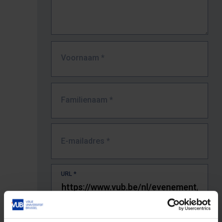
Voornaam
*
Familienaam
*
E-mailadres
*
URL
*
De volledige URL van de pagina waar je de fout zag.
Bv. https://www.vub.be/nl/studeren-aan-de-vub/alle-