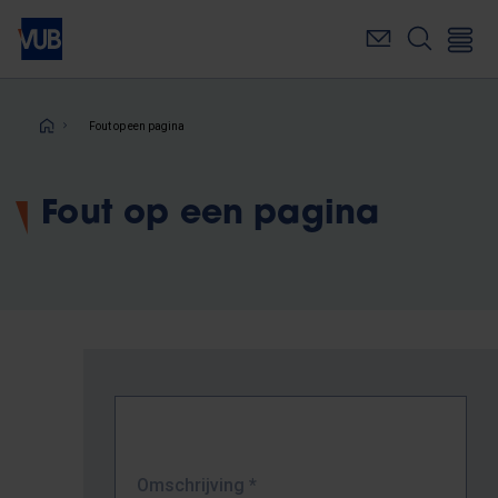
Overslaan
en
naar
de
inhoud
Kruimelpad
Fout op een pagina
gaan
Fout op een pagina
Omschrijving
*