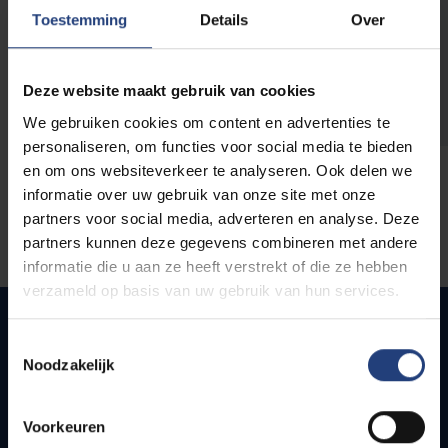
opleidingen
Toestemming
Details
Over
Deze website maakt gebruik van cookies
We gebruiken cookies om content en advertenties te
personaliseren, om functies voor social media te bieden
en om ons websiteverkeer te analyseren. Ook delen we
informatie over uw gebruik van onze site met onze
partners voor social media, adverteren en analyse. Deze
partners kunnen deze gegevens combineren met andere
informatie die u aan ze heeft verstrekt of die ze hebben
verzameld op basis van uw gebruik van hun services.
Toestemmingsselectie
Noodzakelijk
Snel naar
Webmail
Voorkeuren
Jobs