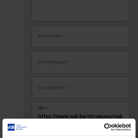
Voornaam
*
Familienaam
*
E-mailadres
*
URL
*
De volledige URL van de pagina waar je de fout zag.
Bv. https://www.vub.be/nl/studeren-aan-de-vub/alle-