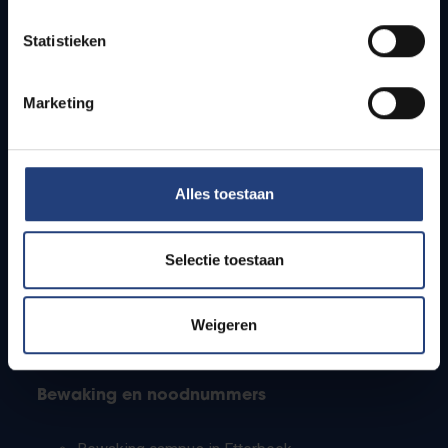
Lesroosters
Statistieken
Bereikbaarheid
Onderzoeksgroepen
Campusfaciliteiten
Marketing
Info voor
Alles toestaan
Pers
Studenten
Personeel
Selectie toestaan
PhD-studenten
Leerkrachten en secundaire scholen
Werkstudenten
Weigeren
Internationale studenten
Bewaking en noodnummers