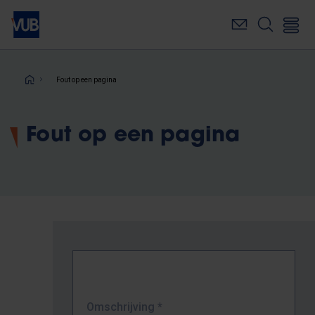
Overslaan
en
naar
de
inhoud
Kruimelpad
Fout op een pagina
gaan
Fout op een pagina
Omschrijving
*