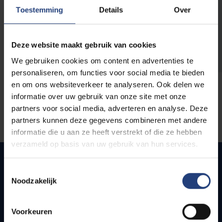
opleidingen
Toestemming
Details
Over
Deze website maakt gebruik van cookies
We gebruiken cookies om content en advertenties te
personaliseren, om functies voor social media te bieden
en om ons websiteverkeer te analyseren. Ook delen we
informatie over uw gebruik van onze site met onze
partners voor social media, adverteren en analyse. Deze
partners kunnen deze gegevens combineren met andere
informatie die u aan ze heeft verstrekt of die ze hebben
verzameld op basis van uw gebruik van hun services.
Toestemmingsselectie
Noodzakelijk
Snel naar
Webmail
Voorkeuren
Jobs