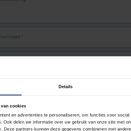
Voornaam
*
Familienaam
*
E-mailadres
*
Details
URL
*
 van cookies
ent en advertenties te personaliseren, om functies voor social
. Ook delen we informatie over uw gebruik van onze site met on
lledige URL van de pagina waar je de fout zag.
e. Deze partners kunnen deze gegevens combineren met andere i
ttps://www.vub.be/nl/studeren-aan-de-vub/alle-opleidingen