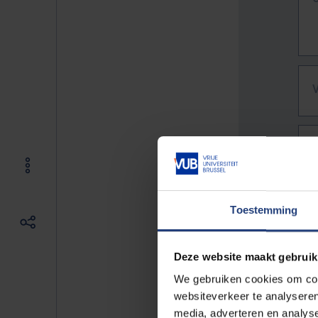
Toestemming
Deze website maakt gebruik
We gebruiken cookies om cont
websiteverkeer te analyseren
De vo
media, adverteren en analys
Bv. h