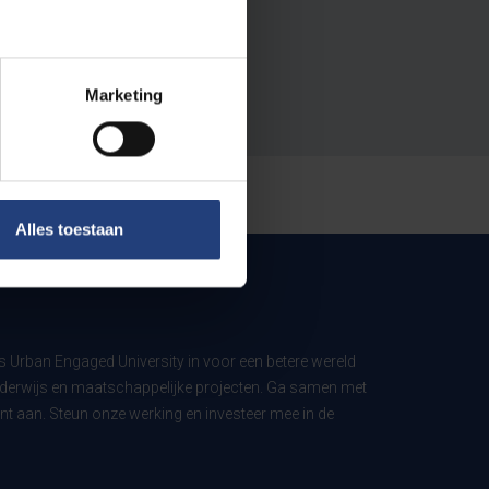
Marketing
Alles toestaan
ls Urban Engaged University in voor een betere wereld
derwijs en maatschappelijke projecten. Ga samen met
t aan. Steun onze werking en investeer mee in de