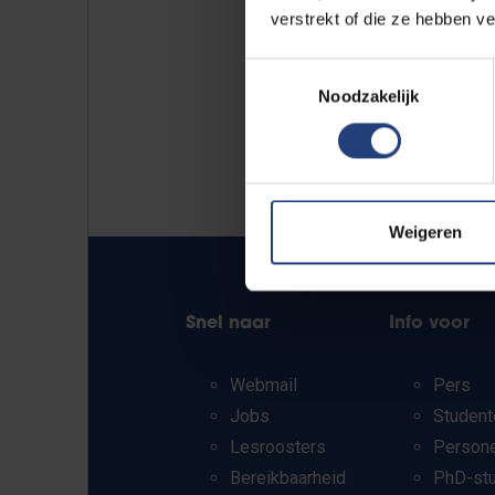
verstrekt of die ze hebben v
Toestemmingsselectie
Noodzakelijk
Weigeren
Snel naar
Info voor
Webmail
Pers
Jobs
Student
Lesroosters
Person
Bereikbaarheid
PhD-st