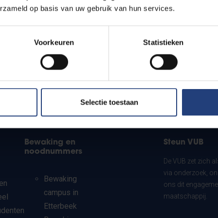
erzameld op basis van uw gebruik van hun services.
Voorkeuren
Statistieken
Selectie toestaan
Bewaking en
Steun VUB
noodnummers
De VUB zet zich a
via onderzoek, on
Bewaking
en
ons dit engagemen
campus in
eel
maatschappij.
Etterbeek
udenten