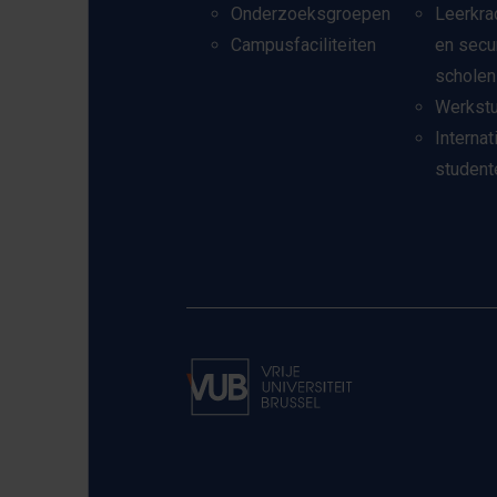
Onderzoeksgroepen
Leerkra
Campusfaciliteiten
en secu
scholen
Werkst
Internat
student