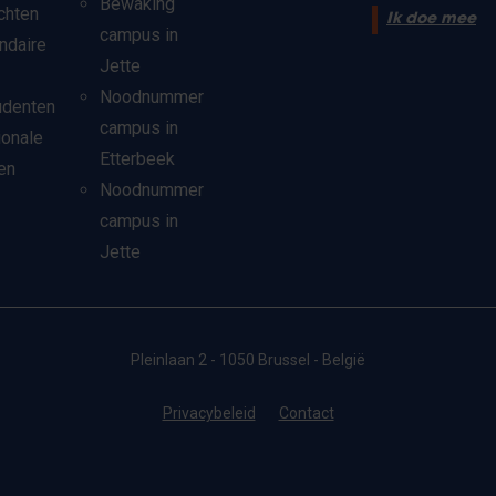
Bewaking
chten
Ik doe mee
campus in
ndaire
Jette
Noodnummer
udenten
campus in
ionale
Etterbeek
en
Noodnummer
campus in
Jette
Pleinlaan 2 - 1050 Brussel - België
Privacybeleid
Contact