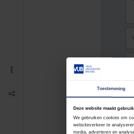
Toestemming
Deze website maakt gebruik
We gebruiken cookies om cont
websiteverkeer te analyseren
De vo
media, adverteren en analys
Bv. h