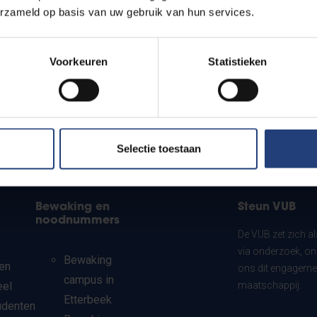
erzameld op basis van uw gebruik van hun services.
Voorkeuren
Statistieken
Selectie toestaan
Bewaking en
Steun VUB
noodnummers
De VUB zet zich a
via onderzoek, on
Bewaking
en
ons dit engagemen
campus in
eel
maatschappij.
Etterbeek
udenten