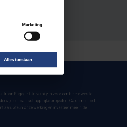
Marketing
Alles toestaan
ls Urban Engaged University in voor een betere wereld
derwijs en maatschappelijke projecten. Ga samen met
t aan. Steun onze werking en investeer mee in de