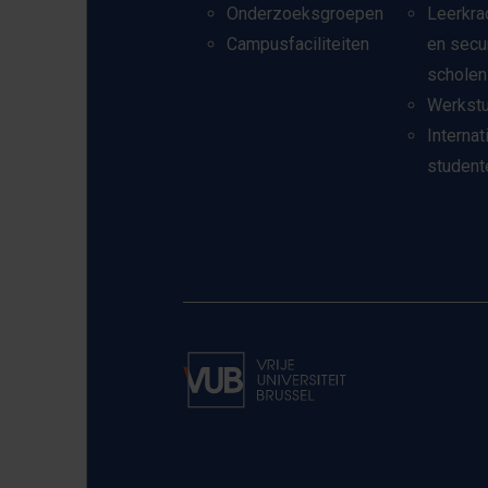
Onderzoeksgroepen
Leerkra
Campusfaciliteiten
en secu
scholen
Werkst
Internat
student