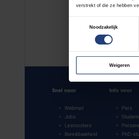
verstrekt of die ze hebben v
Toestemmingsselectie
Noodzakelijk
Weigeren
Snel naar
Info voor
Webmail
Pers
Jobs
Student
Lesroosters
Person
Bereikbaarheid
PhD-st