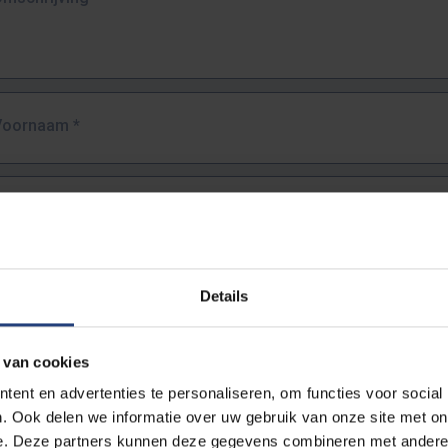
Voornaam
*
Familienaam
*
E-mailadres
*
Details
URL
*
 van cookies
ent en advertenties te personaliseren, om functies voor social
. Ook delen we informatie over uw gebruik van onze site met on
lledige URL van de pagina waar je de fout zag.
e. Deze partners kunnen deze gegevens combineren met andere i
ttps://www.vub.be/nl/studeren-aan-de-vub/alle-opleidingen