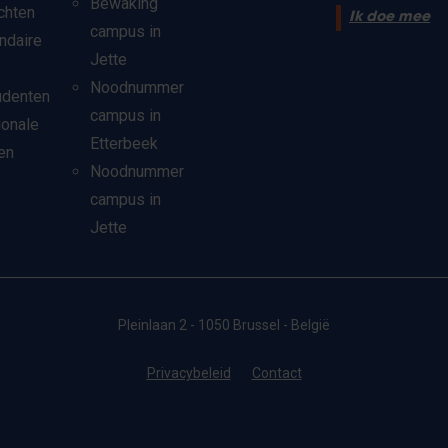
Bewaking
chten
Ik doe mee
campus in
ndaire
Jette
Noodnummer
udenten
campus in
ionale
Etterbeek
en
Noodnummer
campus in
Jette
Pleinlaan 2 - 1050 Brussel - België
Privacybeleid
Contact