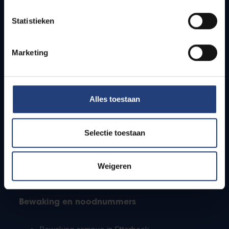
Lesroosters
Statistieken
Bereikbaarheid
Onderzoeksgroepen
Campusfaciliteiten
Marketing
Info voor
Alles toestaan
Pers
Studenten
Personeel
Selectie toestaan
PhD-studenten
Leerkrachten en secundaire scholen
Werkstudenten
Weigeren
Internationale studenten
Bewaking en noodnummers