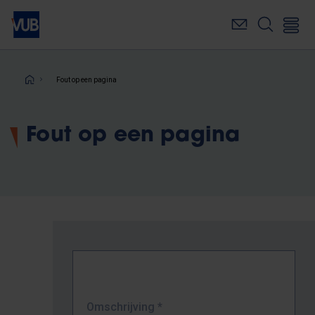
Overslaan
en
naar
de
inhoud
Kruimelpad
Fout op een pagina
gaan
Fout op een pagina
Omschrijving
*