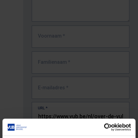
Voornaam
*
Familienaam
*
E-mailadres
*
URL
*
De volledige URL van de pagina waar je de fout zag.
Bv. https://www.vub.be/nl/studeren-aan-de-vub/alle-