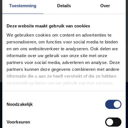
opleidingen
Toestemming
Details
Over
Deze website maakt gebruik van cookies
We gebruiken cookies om content en advertenties te
personaliseren, om functies voor social media te bieden
en om ons websiteverkeer te analyseren. Ook delen we
informatie over uw gebruik van onze site met onze
partners voor social media, adverteren en analyse. Deze
partners kunnen deze gegevens combineren met andere
informatie die u aan ze heeft verstrekt of die ze hebben
verzameld op basis van uw gebruik van hun services.
Toestemmingsselectie
Noodzakelijk
Snel naar
Webmail
Voorkeuren
Jobs