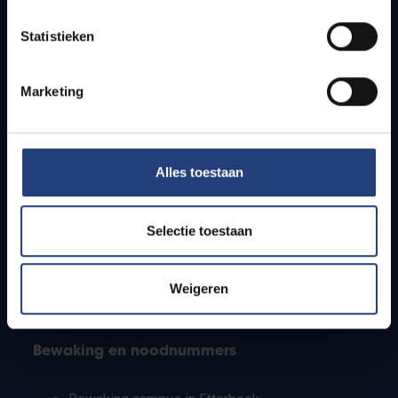
Lesroosters
Statistieken
Bereikbaarheid
Onderzoeksgroepen
Campusfaciliteiten
Marketing
Info voor
Alles toestaan
Pers
Studenten
Personeel
Selectie toestaan
PhD-studenten
Leerkrachten en secundaire scholen
Werkstudenten
Weigeren
Internationale studenten
Bewaking en noodnummers