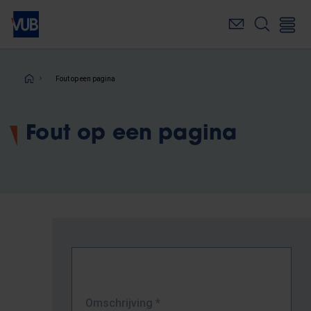
Overslaan
en
naar
de
inhoud
Kruimelpad
Fout op een pagina
gaan
Fout op een pagina
Omschrijving
*