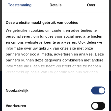
opleidingen
Toestemming
Details
Over
Deze website maakt gebruik van cookies
We gebruiken cookies om content en advertenties te
personaliseren, om functies voor social media te bieden
en om ons websiteverkeer te analyseren. Ook delen we
informatie over uw gebruik van onze site met onze
partners voor social media, adverteren en analyse. Deze
partners kunnen deze gegevens combineren met andere
informatie die u aan ze heeft verstrekt of die ze hebben
verzameld op basis van uw gebruik van hun services.
Toestemmingsselectie
Noodzakelijk
Snel naar
Webmail
Voorkeuren
Jobs