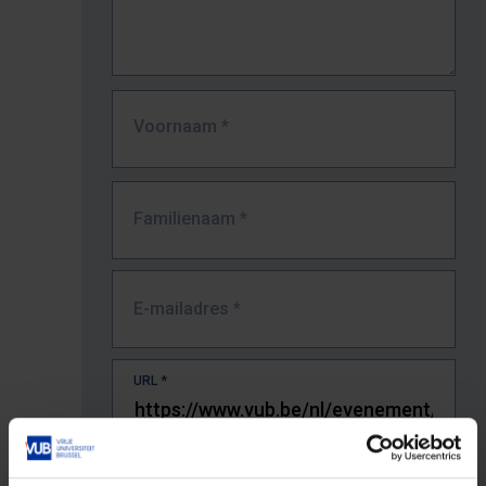
Voornaam
*
Familienaam
*
E-mailadres
*
URL
*
De volledige URL van de pagina waar je de fout zag.
Bv. https://www.vub.be/nl/studeren-aan-de-vub/alle-