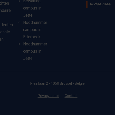
Bewaking
chten
Ik doe mee
campus in
ndaire
Jette
Noodnummer
udenten
campus in
ionale
Etterbeek
en
Noodnummer
campus in
Jette
Pleinlaan 2 - 1050 Brussel - België
Privacybeleid
Contact