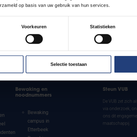
erzameld op basis van uw gebruik van hun services.
Voorkeuren
Statistieken
Selectie toestaan
Bewaking en
Steun VUB
noodnummers
De VUB zet zich a
via onderzoek, on
Bewaking
en
ons dit engagemen
campus in
eel
maatschappij.
Etterbeek
udenten