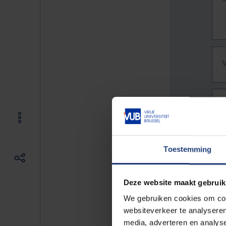
Toestemming
Deze website maakt gebruik
We gebruiken cookies om cont
websiteverkeer te analyseren
De vo
media, adverteren en analys
Bv. h