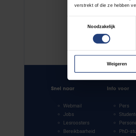
verstrekt of die ze hebben v
Toestemmingsselectie
Noodzakelijk
Weigeren
Snel naar
Info voor
Webmail
Pers
Jobs
Student
Lesroosters
Person
Bereikbaarheid
PhD-st