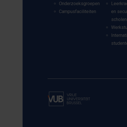
Onderzoeksgroepen
Leerkra
Campusfaciliteiten
en secu
scholen
Werkst
Internat
student