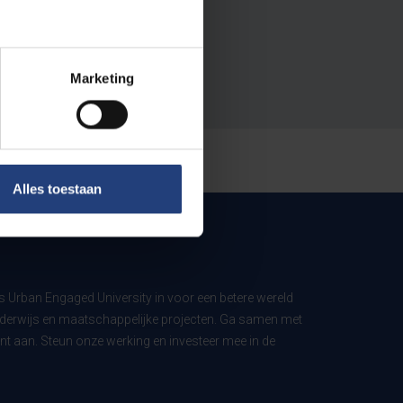
Marketing
Alles toestaan
ls Urban Engaged University in voor een betere wereld
derwijs en maatschappelijke projecten. Ga samen met
t aan. Steun onze werking en investeer mee in de