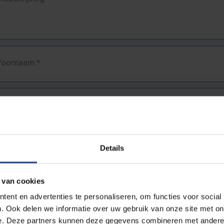
Voornaam
*
Familienaam
*
E-mailadres
*
Details
URL
*
 van cookies
ent en advertenties te personaliseren, om functies voor social
. Ook delen we informatie over uw gebruik van onze site met on
lledige URL van de pagina waar je de fout zag.
e. Deze partners kunnen deze gegevens combineren met andere i
ttps://www.vub.be/nl/studeren-aan-de-vub/alle-opleidingen