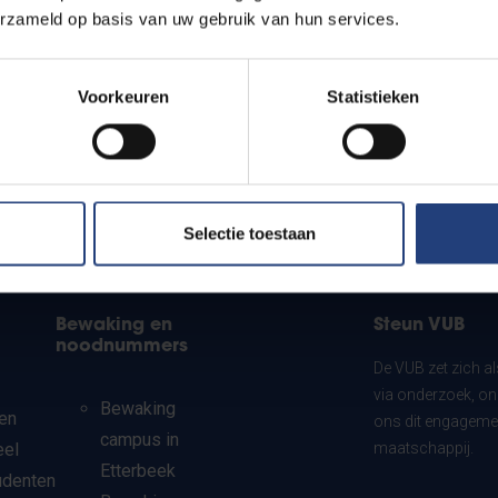
erzameld op basis van uw gebruik van hun services.
Voorkeuren
Statistieken
Selectie toestaan
Bewaking en
Steun VUB
noodnummers
De VUB zet zich a
via onderzoek, on
Bewaking
en
ons dit engagemen
campus in
eel
maatschappij.
Etterbeek
udenten