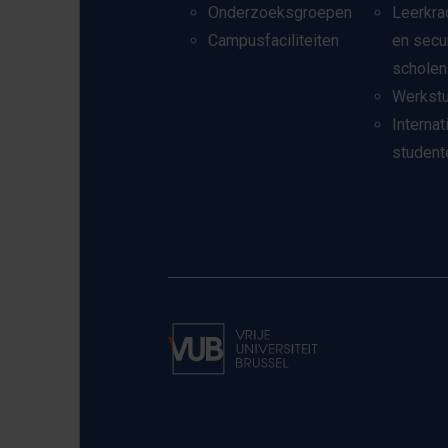
Onderzoeksgroepen
Leerkra
Campusfaciliteiten
en secu
scholen
Werkst
Internat
student