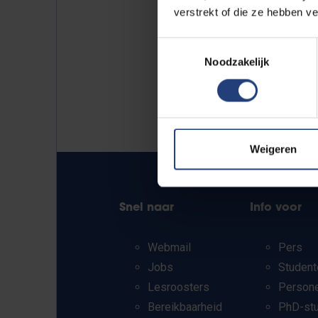
verstrekt of die ze hebben v
Toestemmingsselectie
Noodzakelijk
Weigeren
Snel naar
Info voor
Webmail
Pers
Jobs
Student
Lesroosters
Person
Bereikbaarheid
PhD-st