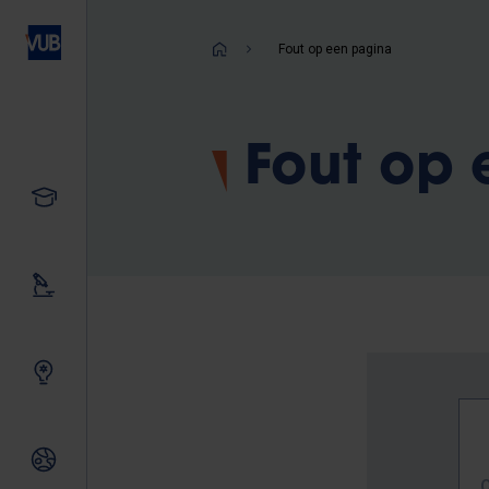
Overslaan
en
Kruimelpad
Fout op een pagina
naar
de
inhoud
Fout op
gaan
Studeren
Ons onderzoek
Samen innoveren
Internationale relaties