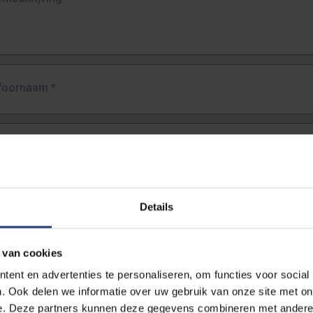
Voornaam
*
Familienaam
*
E-mailadres
*
Details
URL
*
 van cookies
ent en advertenties te personaliseren, om functies voor social
. Ook delen we informatie over uw gebruik van onze site met on
lledige URL van de pagina waar je de fout zag.
e. Deze partners kunnen deze gegevens combineren met andere i
ttps://www.vub.be/nl/studeren-aan-de-vub/alle-opleidingen