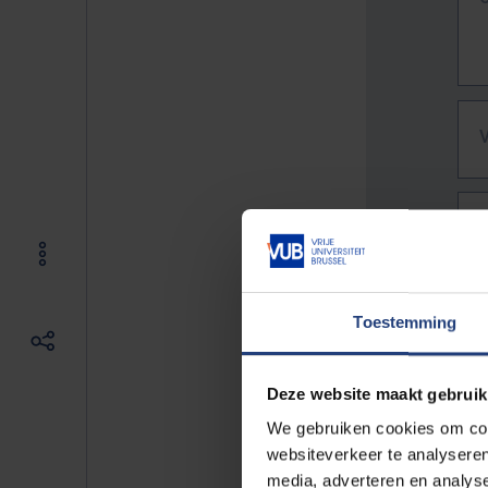
Toestemming
Deze website maakt gebruik
We gebruiken cookies om cont
websiteverkeer te analyseren
De vo
media, adverteren en analys
Bv. h