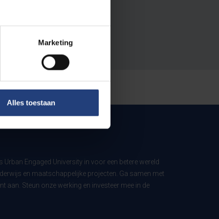
Marketing
Alles toestaan
ls Urban Engaged University in voor een betere wereld
derwijs en maatschappelijke projecten. Ga samen met
t aan. Steun onze werking en investeer mee in de