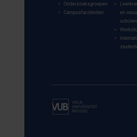
Onderzoeksgroepen
Leerkra
Campusfaciliteiten
en secu
scholen
Werkst
Internat
student