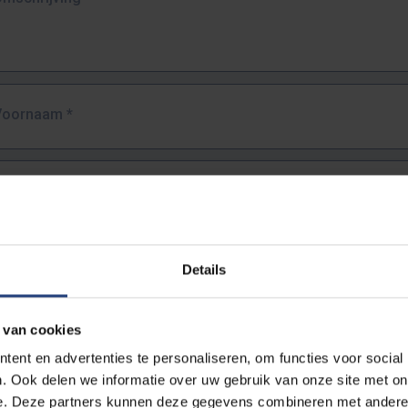
Voornaam
*
Familienaam
*
E-mailadres
*
Details
URL
*
 van cookies
ent en advertenties te personaliseren, om functies voor social
. Ook delen we informatie over uw gebruik van onze site met on
lledige URL van de pagina waar je de fout zag.
e. Deze partners kunnen deze gegevens combineren met andere i
ttps://www.vub.be/nl/studeren-aan-de-vub/alle-opleidingen