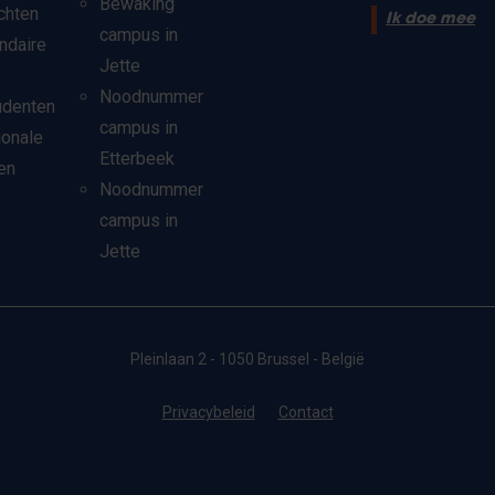
Bewaking
chten
Ik doe mee
campus in
ndaire
Jette
Noodnummer
udenten
campus in
ionale
Etterbeek
en
Noodnummer
campus in
Jette
Pleinlaan 2 - 1050 Brussel - België
Privacybeleid
Contact