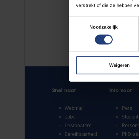
verstrekt of die ze hebben v
Toestemmingsselectie
Noodzakelijk
Weigeren
Snel naar
Info voor
Webmail
Pers
Jobs
Student
Lesroosters
Person
Bereikbaarheid
PhD-st