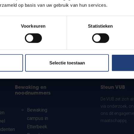
erzameld op basis van uw gebruik van hun services.
Voorkeuren
Statistieken
Selectie toestaan
Bewaking en
Steun VUB
noodnummers
De VUB zet zich a
via onderzoek, on
Bewaking
en
ons dit engagemen
campus in
eel
maatschappij.
Etterbeek
udenten