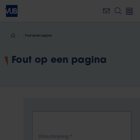
Overslaan
en
naar
de
inhoud
Kruimelpad
Fout op een pagina
gaan
Fout op een pagina
Omschrijving
*