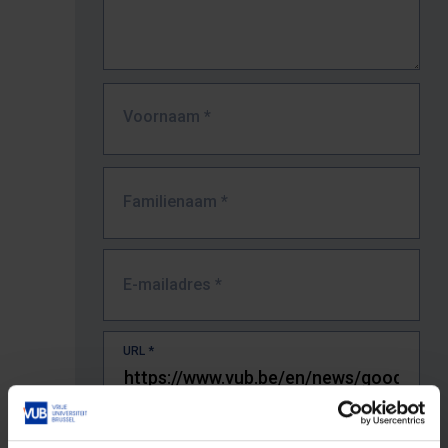
Voornaam
*
Familienaam
*
E-mailadres
*
URL
*
De volledige URL van de pagina waar je de fout zag.
Bv. https://www.vub.be/nl/studeren-aan-de-vub/alle-