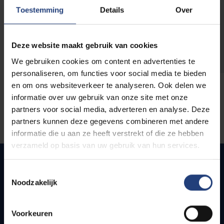
opleidingen
Toestemming
Details
Over
Deze website maakt gebruik van cookies
We gebruiken cookies om content en advertenties te
personaliseren, om functies voor social media te bieden
en om ons websiteverkeer te analyseren. Ook delen we
informatie over uw gebruik van onze site met onze
partners voor social media, adverteren en analyse. Deze
partners kunnen deze gegevens combineren met andere
informatie die u aan ze heeft verstrekt of die ze hebben
verzameld op basis van uw gebruik van hun services.
Toestemmingsselectie
Noodzakelijk
Snel naar
Webmail
Voorkeuren
Jobs