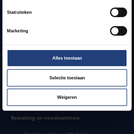
Lesroosters
Statistieken
Bereikbaarheid
Onderzoeksgroepen
Campusfaciliteiten
Marketing
Info voor
Alles toestaan
Pers
Studenten
Personeel
Selectie toestaan
PhD-studenten
Leerkrachten en secundaire scholen
Werkstudenten
Weigeren
Internationale studenten
Bewaking en noodnummers