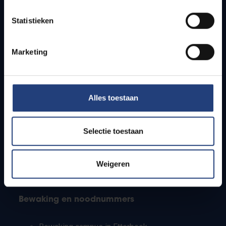
Lesroosters
Statistieken
Bereikbaarheid
Onderzoeksgroepen
Campusfaciliteiten
Marketing
Info voor
Alles toestaan
Pers
Studenten
Personeel
Selectie toestaan
PhD-studenten
Leerkrachten en secundaire scholen
Werkstudenten
Weigeren
Internationale studenten
Bewaking en noodnummers