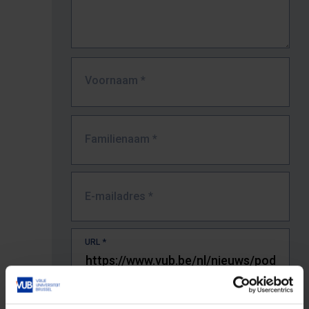
Voornaam
*
Familienaam
*
E-mailadres
*
URL
*
De volledige URL van de pagina waar je de fout zag.
Bv. https://www.vub.be/nl/studeren-aan-de-vub/alle-