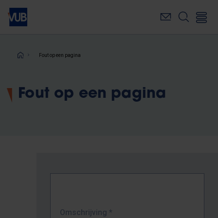
Overslaan
en
naar
de
inhoud
Kruimelpad
Fout op een pagina
gaan
Fout op een pagina
Omschrijving
*