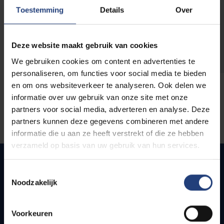
opleidingen
Toestemming
Details
Over
Deze website maakt gebruik van cookies
We gebruiken cookies om content en advertenties te
personaliseren, om functies voor social media te bieden
en om ons websiteverkeer te analyseren. Ook delen we
informatie over uw gebruik van onze site met onze
partners voor social media, adverteren en analyse. Deze
partners kunnen deze gegevens combineren met andere
informatie die u aan ze heeft verstrekt of die ze hebben
verzameld op basis van uw gebruik van hun services.
Toestemmingsselectie
Noodzakelijk
Snel naar
Webmail
Voorkeuren
Jobs