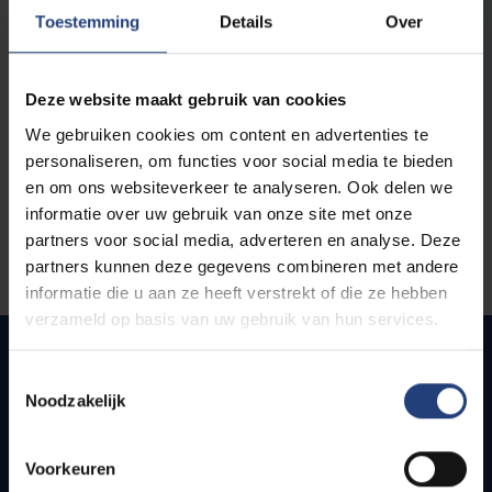
opleidingen
Toestemming
Details
Over
Deze website maakt gebruik van cookies
We gebruiken cookies om content en advertenties te
personaliseren, om functies voor social media te bieden
en om ons websiteverkeer te analyseren. Ook delen we
informatie over uw gebruik van onze site met onze
partners voor social media, adverteren en analyse. Deze
partners kunnen deze gegevens combineren met andere
informatie die u aan ze heeft verstrekt of die ze hebben
verzameld op basis van uw gebruik van hun services.
Toestemmingsselectie
Noodzakelijk
Snel naar
Webmail
Voorkeuren
Jobs