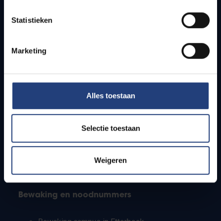
Lesroosters
Statistieken
Bereikbaarheid
Onderzoeksgroepen
Campusfaciliteiten
Marketing
Info voor
Alles toestaan
Pers
Studenten
Personeel
Selectie toestaan
PhD-studenten
Leerkrachten en secundaire scholen
Werkstudenten
Weigeren
Internationale studenten
Bewaking en noodnummers