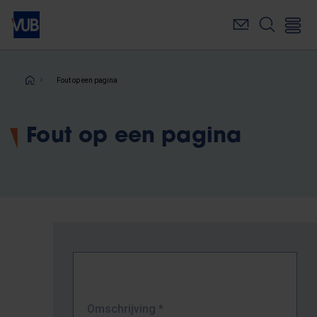
Overslaan
en
naar
de
inhoud
Kruimelpad
Fout op een pagina
gaan
Fout op een pagina
Omschrijving
*