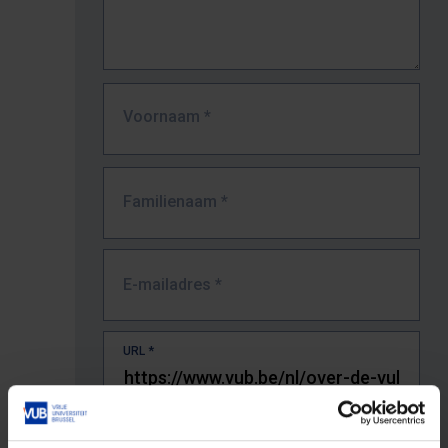
Voornaam
*
Familienaam
*
E-mailadres
*
URL
*
De volledige URL van de pagina waar je de fout zag.
Bv. https://www.vub.be/nl/studeren-aan-de-vub/alle-