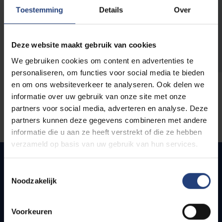
opleidingen
Toestemming
Details
Over
Deze website maakt gebruik van cookies
We gebruiken cookies om content en advertenties te
personaliseren, om functies voor social media te bieden
en om ons websiteverkeer te analyseren. Ook delen we
informatie over uw gebruik van onze site met onze
partners voor social media, adverteren en analyse. Deze
partners kunnen deze gegevens combineren met andere
informatie die u aan ze heeft verstrekt of die ze hebben
verzameld op basis van uw gebruik van hun services.
Toestemmingsselectie
Noodzakelijk
Snel naar
Webmail
Voorkeuren
Jobs