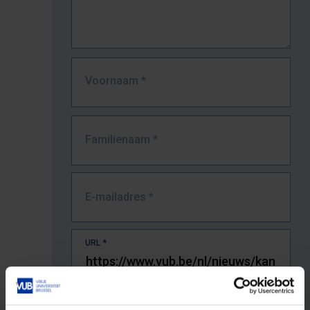
Voornaam
*
Familienaam
*
E-mailadres
*
URL
*
De volledige URL van de pagina waar je de fout zag.
Bv. https://www.vub.be/nl/studeren-aan-de-vub/alle-