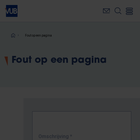
Overslaan
en
naar
de
inhoud
Kruimelpad
Fout op een pagina
gaan
Fout op een pagina
Omschrijving
*