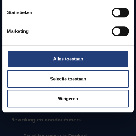
Lesroosters
Statistieken
Bereikbaarheid
Onderzoeksgroepen
Campusfaciliteiten
Marketing
Info voor
Alles toestaan
Pers
Studenten
Personeel
Selectie toestaan
PhD-studenten
Leerkrachten en secundaire scholen
Werkstudenten
Weigeren
Internationale studenten
Bewaking en noodnummers