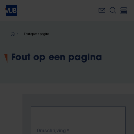
Overslaan
en
naar
de
inhoud
Kruimelpad
Fout op een pagina
gaan
Fout op een pagina
Omschrijving
*