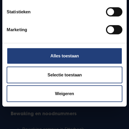
Lesroosters
Statistieken
Bereikbaarheid
Onderzoeksgroepen
Campusfaciliteiten
Marketing
Info voor
Alles toestaan
Pers
Studenten
Personeel
Selectie toestaan
PhD-studenten
Leerkrachten en secundaire scholen
Werkstudenten
Weigeren
Internationale studenten
Bewaking en noodnummers