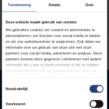
opleidingen
Toestemming
Details
Over
Deze website maakt gebruik van cookies
We gebruiken cookies om content en advertenties te
personaliseren, om functies voor social media te bieden
en om ons websiteverkeer te analyseren. Ook delen we
informatie over uw gebruik van onze site met onze
partners voor social media, adverteren en analyse. Deze
partners kunnen deze gegevens combineren met andere
informatie die u aan ze heeft verstrekt of die ze hebben
verzameld op basis van uw gebruik van hun services.
Toestemmingsselectie
Noodzakelijk
Snel naar
Webmail
Voorkeuren
Jobs