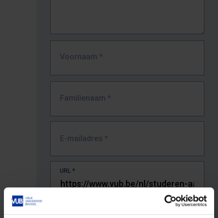
Voornaam
*
Familienaam
*
E-mailadres
*
URL
*
De volledige URL van de pagina waar je de fout zag.
Bv. https://www.vub.be/nl/studeren-aan-de-vub/alle-