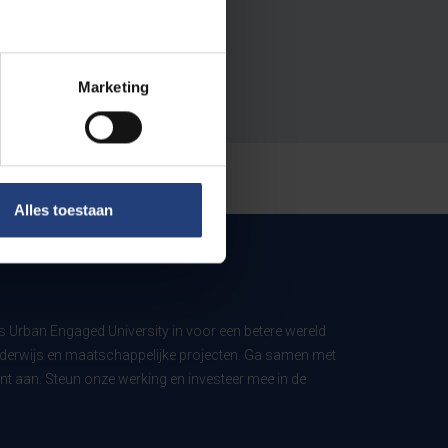
Marketing
Alles toestaan
ls Urban Engaged University in voor een betere wereld
derwijs en maatschappelijke projecten. Ga samen met
t aan. Steun onze werking en investeer mee in de