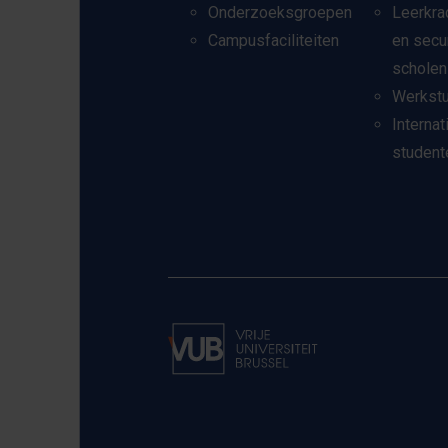
Onderzoeksgroepen
Leerkra
Campusfaciliteiten
en secu
scholen
Werkst
Internat
student