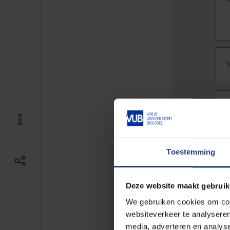
Toestemming
Deze website maakt gebruik
We gebruiken cookies om cont
websiteverkeer te analyseren
De vo
media, adverteren en analys
Bv. h