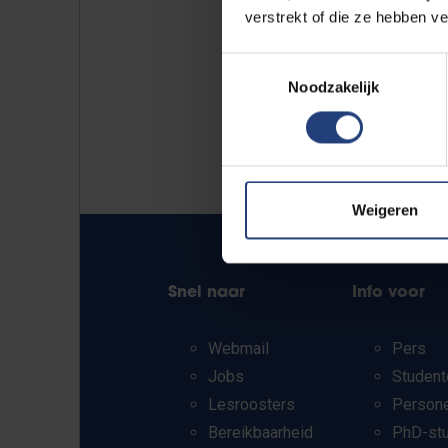
verstrekt of die ze hebben v
Toestemmingsselectie
Noodzakelijk
Weigeren
Snel naar
Info voor
Webmail
Pers
Jobs
Student
Lesroosters
Person
Bereikbaarheid
PhD-st