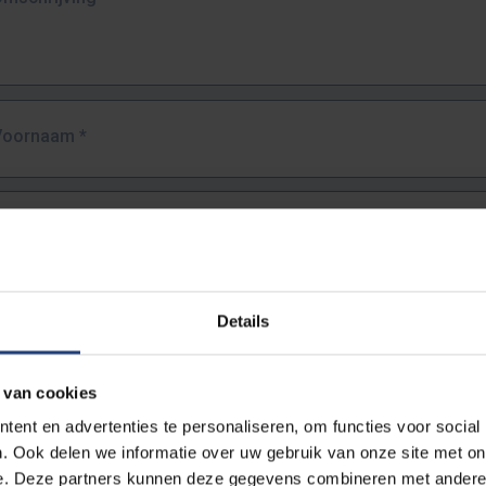
Voornaam
*
Familienaam
*
E-mailadres
*
Details
URL
*
 van cookies
ent en advertenties te personaliseren, om functies voor social
. Ook delen we informatie over uw gebruik van onze site met on
lledige URL van de pagina waar je de fout zag.
e. Deze partners kunnen deze gegevens combineren met andere i
ttps://www.vub.be/nl/studeren-aan-de-vub/alle-opleidingen