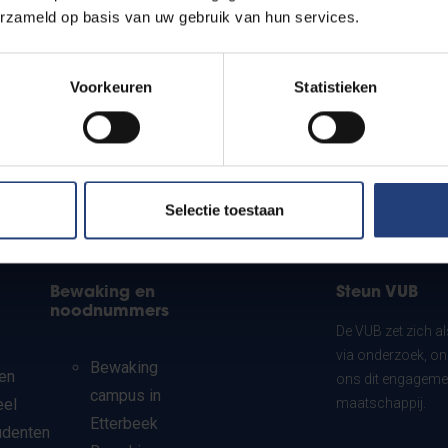
erzameld op basis van uw gebruik van hun services.
Voorkeuren
Statistieken
Selectie toestaan
Bewaking en
Steun VUB
noodnummers
De VUB zet zich a
via onderzoek, on
Bewaking
en
ons dit engagemen
campus in
eel
maatschappij.
Etterbeek
udenten