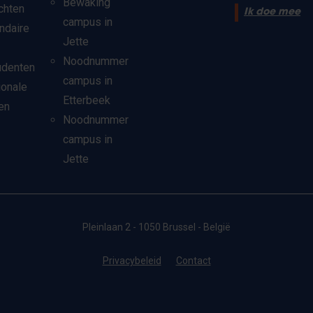
Bewaking
chten
Ik doe mee
campus in
ndaire
Jette
Noodnummer
udenten
campus in
ionale
Etterbeek
en
Noodnummer
campus in
Jette
Pleinlaan 2 - 1050 Brussel - België
Privacybeleid
Contact