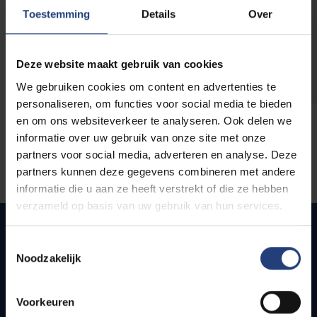
opleidingen
Toestemming
Details
Over
Deze website maakt gebruik van cookies
We gebruiken cookies om content en advertenties te
personaliseren, om functies voor social media te bieden
en om ons websiteverkeer te analyseren. Ook delen we
informatie over uw gebruik van onze site met onze
partners voor social media, adverteren en analyse. Deze
partners kunnen deze gegevens combineren met andere
informatie die u aan ze heeft verstrekt of die ze hebben
verzameld op basis van uw gebruik van hun services.
Toestemmingsselectie
Noodzakelijk
Snel naar
Webmail
Voorkeuren
Jobs