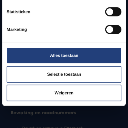
Lesroosters
Statistieken
Bereikbaarheid
Onderzoeksgroepen
Campusfaciliteiten
Marketing
Info voor
Alles toestaan
Pers
Studenten
Personeel
Selectie toestaan
PhD-studenten
Leerkrachten en secundaire scholen
Werkstudenten
Weigeren
Internationale studenten
Bewaking en noodnummers