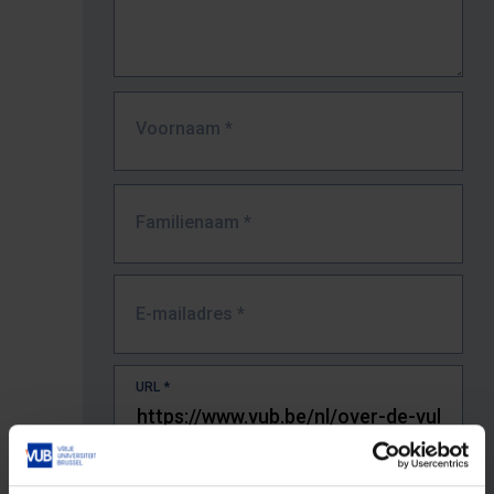
Voornaam
*
Familienaam
*
E-mailadres
*
URL
*
De volledige URL van de pagina waar je de fout zag.
Bv. https://www.vub.be/nl/studeren-aan-de-vub/alle-