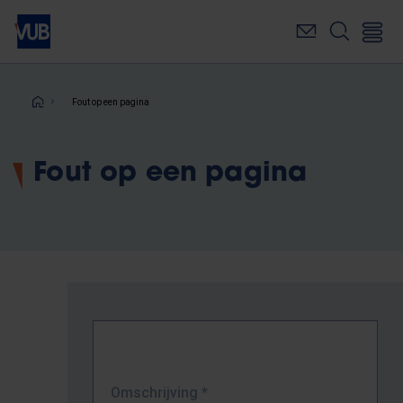
Overslaan
en
naar
de
inhoud
Kruimelpad
Fout op een pagina
gaan
Fout op een pagina
Omschrijving
*