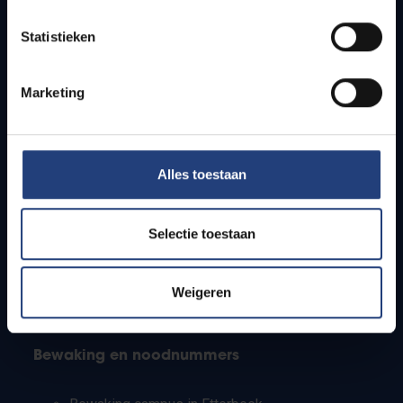
Lesroosters
Statistieken
Bereikbaarheid
Onderzoeksgroepen
Campusfaciliteiten
Marketing
Info voor
Alles toestaan
Pers
Studenten
Personeel
Selectie toestaan
PhD-studenten
Leerkrachten en secundaire scholen
Werkstudenten
Weigeren
Internationale studenten
Bewaking en noodnummers