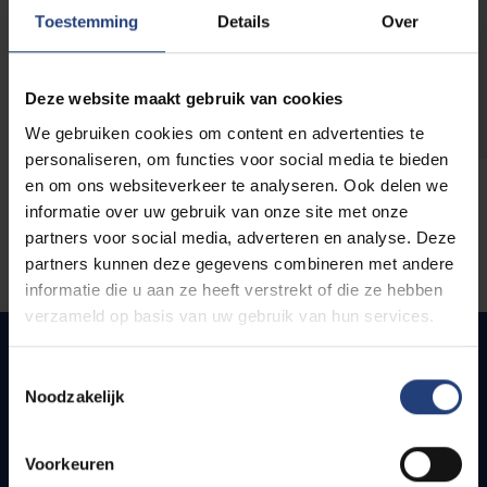
opleidingen
Toestemming
Details
Over
Deze website maakt gebruik van cookies
We gebruiken cookies om content en advertenties te
personaliseren, om functies voor social media te bieden
en om ons websiteverkeer te analyseren. Ook delen we
informatie over uw gebruik van onze site met onze
partners voor social media, adverteren en analyse. Deze
partners kunnen deze gegevens combineren met andere
informatie die u aan ze heeft verstrekt of die ze hebben
verzameld op basis van uw gebruik van hun services.
Toestemmingsselectie
Noodzakelijk
Snel naar
Webmail
Voorkeuren
Jobs