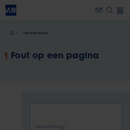
Overslaan
en
naar
de
inhoud
Kruimelpad
Fout op een pagina
gaan
Fout op een pagina
Omschrijving
*