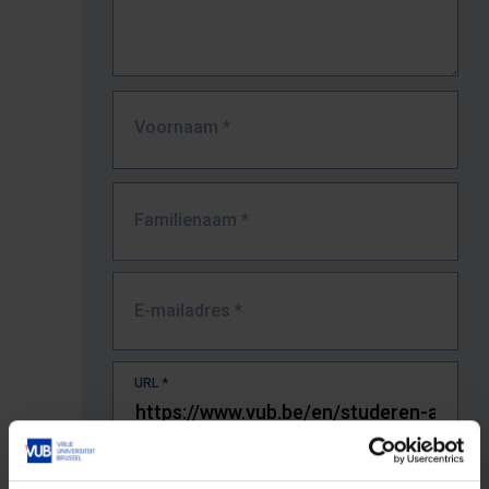
Voornaam
*
Familienaam
*
E-mailadres
*
URL
*
De volledige URL van de pagina waar je de fout zag.
Bv. https://www.vub.be/nl/studeren-aan-de-vub/alle-